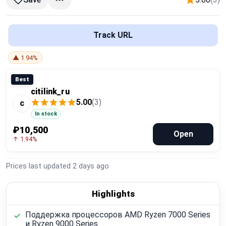
Global Price Tracker
Blog
Track URL
▲ 1.94%
Compare
Best
citilink_ru
Plans & Pricing
5.00
(3)
c
In stock
Log in
₽10,500
Open
↑ 1.94%
Prices last updated
2 days ago
Highlights
Поддержка процессоров AMD Ryzen 7000 Series
и Ryzen 9000 Series