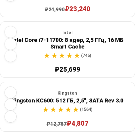
₽23,240
₽24,990
Intel
Intel Core i7-11700: 8 ядер, 2,5 ГГц, 16 МБ
Smart Cache
(745)
₽25,699
Kingston
Kingston KC600: 512 ГБ, 2,5", SATA Rev 3.0
(1564)
₽4,807
₽12,787