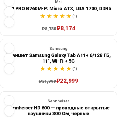
Msi
MSI PRO B760M-P: Micro ATX, LGA 1700, DDR5
(1)
₽8,174
₽8,780
Samsung
Планшет Samsung Galaxy Tab A11+ 6/128 ГБ,
11", Wi‑Fi + 5G
(1)
₽22,999
₽31,999
Sennheiser
Sennheiser HD 600 — проводные открытые
наушники 300 Ом, чёрные