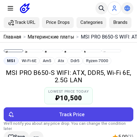
Track URL
Price Drops
Categories
Brands
×
Главная
>
Материнские платы
>
Menu
Home
MSI
Wi-Fi-6E
Am5
Atx
Ddr5
Ryzen-7000
MSI PRO B650-S WIFI: ATX, DDR5, Wi‑Fi 6E,
Search
2.5G LAN
LOWEST PRICE TODAY
Price Drops
₽10,500
Categories
Track Price
We’ll notify you about any price drop. You can change the condition
Brands
later.
5.00
(3)
Save