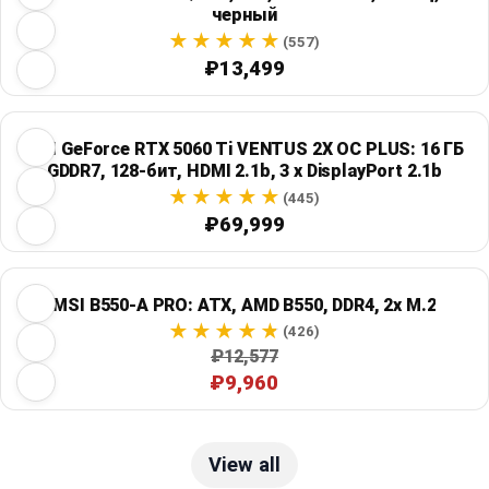
черный
(557)
₽13,499
MSI GeForce RTX 5060 Ti VENTUS 2X OC PLUS: 16 ГБ
GDDR7, 128-бит, HDMI 2.1b, 3 x DisplayPort 2.1b
(445)
₽69,999
MSI B550-A PRO: ATX, AMD B550, DDR4, 2x M.2
(426)
₽12,577
₽9,960
View all