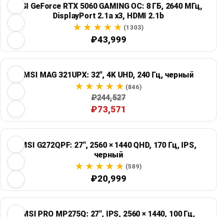
MSI GeForce RTX 5060 GAMING OC: 8 ГБ, 2640 МГц,
DisplayPort 2.1a x3, HDMI 2.1b
(1303)
₽43,999
MSI MAG 321UPX: 32", 4K UHD, 240 Гц, черный
(846)
₽244,527
₽73,571
MSI G272QPF: 27", 2560 × 1440 QHD, 170 Гц, IPS,
черный
(589)
₽20,999
MSI PRO MP275Q: 27", IPS, 2560 × 1440, 100 Гц,