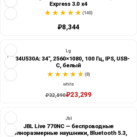
Express 3.0 x4
(140)
₽8,344
Lg
LG 34U530A: 34", 2560×1080, 100 Гц, IPS, USB-
C, белый
(8)
white
₽23,299
₽32,890
Jbl
JBL Live 770NC — беспроводные
полноразмерные наушники, Bluetooth 5.3,