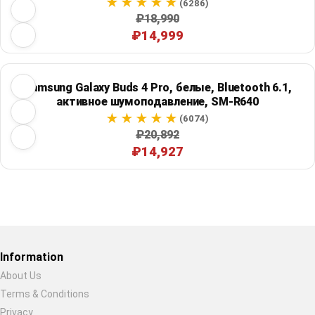
(6286)
₽18,990
₽14,999
Samsung Galaxy Buds 4 Pro, белые, Bluetooth 6.1,
активное шумоподавление, SM-R640
(6074)
₽20,892
₽14,927
Restore previous
Start new
Cancel
Information
About Us
Terms & Conditions
Privacy