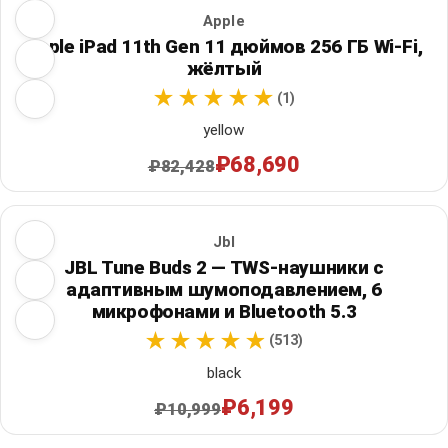
Apple
Apple iPad 11th Gen 11 дюймов 256 ГБ Wi‑Fi,
жёлтый
(1)
yellow
₽68,690
₽82,428
Jbl
JBL Tune Buds 2 — TWS-наушники с
адаптивным шумоподавлением, 6
микрофонами и Bluetooth 5.3
(513)
black
₽6,199
₽10,999