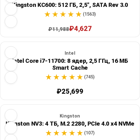
Kingston KC600: 512 ГБ, 2,5", SATA Rev 3.0
(1563)
₽4,627
₽11,988
Intel
Intel Core i7-11700: 8 ядер, 2,5 ГГц, 16 МБ
Smart Cache
(745)
₽25,699
Kingston
Kingston NV3: 4 ТБ, M.2 2280, PCIe 4.0 x4 NVMe
(107)