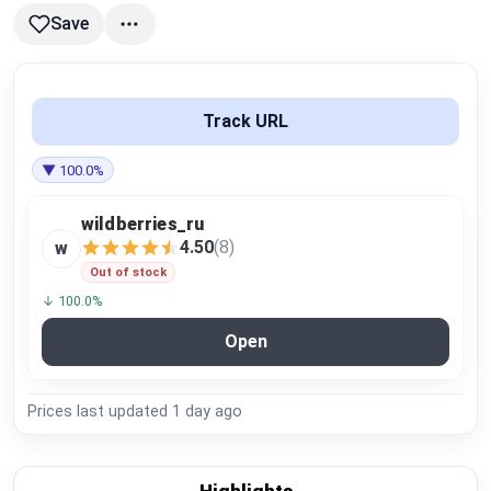
Global Price Tracker
Save
Blog
Track URL
Compare
▼ 100.0%
Plans & Pricing
wildberries_ru
4.50
(8)
w
Log in
Out of stock
↓ 100.0%
Open
Prices last updated
1 day ago
Highlights