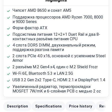
Чипсет AMD B650 и сокет AM5
Поддержка процессоров AMD Ryzen 7000, 8000
и 9000 Series
Форм-фактор ATX
Подсистема питания 12+2+1 Duet Rail и два 8-
контактных разъёма питания CPU
4 слота DDR5 DIMM, двухканальный режим,
поддержка разгона памяти
2 слота PCIe 4.0 x16, основной с усилением Steel
Armor
2 разъёма M.2 Gen4 x4, один с M.2 Shield Frozr
Wi‑Fi 6E, Bluetooth 5.3 и LAN 2.5G
USB 3.2 Gen 2x2 Type-C, HDMI 2.1 и DisplayPort 1.4
Увеличенный радиатор, термопрокладки
MOSFET 7W/mK и 6-слойная PCB с медью 2 oz
Description
Specifications
Price history
Review