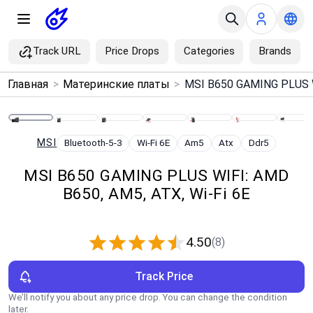
Track URL
Price Drops
Categories
Brands
×
Главная
>
Материнские платы
>
Menu
Home
MSI
Bluetooth-5-3
Wi‑Fi 6E
Am5
Atx
Ddr5
MSI B650 GAMING PLUS WIFI: AMD
Search
B650, AM5, ATX, Wi‑Fi 6E
Price Drops
4.50
(8)
Categories
Track Price
Brands
We’ll notify you about any price drop. You can change the condition
later.