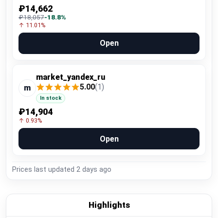
₽14,662
₽18,057
-18.8%
↑ 11.01%
Open
market_yandex_ru
5.00
(1)
m
In stock
₽14,904
↑ 0.93%
Open
Prices last updated
2 days ago
Highlights