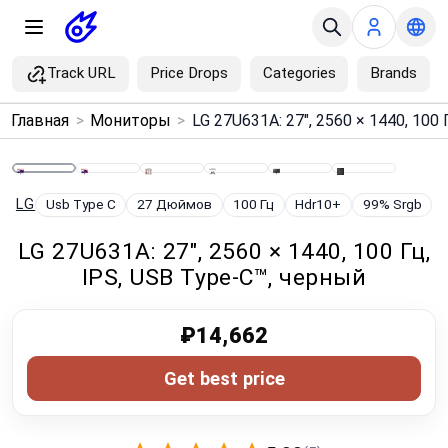
Track URL
Price Drops
Categories
Brands
×
Главная
>
Мониторы
>
Menu
Home
LG
Usb Type C
27 Дюймов
100 Гц
Hdr10+
99% Srgb
LG 27U631A: 27", 2560 × 1440, 100 Гц,
Search
IPS, USB Type-C™, черный
Price Drops
₽14,662
Categories
Get best price
Brands