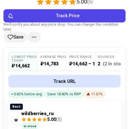
5.00
(5)
Global Price Tracker
Track Price
Blog
We’ll notify you about any price drop. You can change the condition
later.
Compare
Save
Plans & Pricing
LOWEST PRICE
AVERAGE PRICE
PRICE RANGE
SOURCES
TODAY
₽14,783
₽14,662 – 14,904
2
(2 In stock)
₽14,662
Log in
Track URL
≈ 0.82% below avg
Save 18.80% vs RRP
▲ 11.01%
Best
wildberries_ru
5.00
(5)
w
In stock