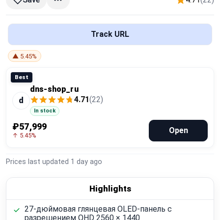
Global Price Tracker
Blog
Track URL
▲ 5.45%
Compare
Best
dns-shop_ru
Plans & Pricing
4.71
(22)
d
In stock
Log in
₽57,999
Open
↑ 5.45%
Prices last updated
1 day ago
Highlights
27-дюймовая глянцевая OLED-панель с
разрешением QHD 2560 × 1440