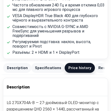
Частота обновления 240 Гц и время отклика 0,03
мс для плавного игрового процесса
VESA DisplayHDR True Black 400 для глубокого
чёрного и выразительного контраста
Совместимость с NVIDIA G-SYNC и AMD
FreeSync для уменьшения разрывов и
подёргиваний
Регулируемая подставка: наклон, высота,
поворот и Pivot
Разъёмы: 2 × HDMI и 1 × DisplayPort
Description
Specifications
Price history
Review
Description
LG 27GX704A-B — 27-дюймовый OLED-монитор с
разрешением QHD 2560 × 1440, рассчитанный на