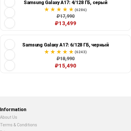
Samsung Galaxy A17: 4/128 ГБ, серый
(6286)
₽17,990
₽13,499
Samsung Galaxy A17: 6/128 ГБ, черный
(6243)
₽18,990
₽15,490
Restore previous
Start new
Cancel
Information
About Us
Terms & Conditions