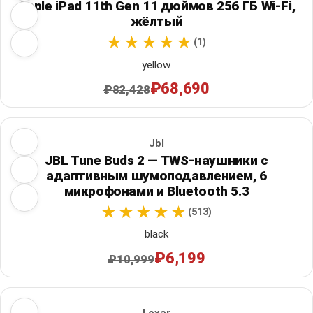
Apple iPad 11th Gen 11 дюймов 256 ГБ Wi‑Fi,
жёлтый
(1)
yellow
₽68,690
₽82,428
Jbl
JBL Tune Buds 2 — TWS-наушники с
адаптивным шумоподавлением, 6
микрофонами и Bluetooth 5.3
(513)
black
₽6,199
₽10,999
Lexar