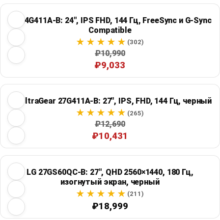
LG 24G411A-B: 24", IPS FHD, 144 Гц, FreeSync и G-Sync
Compatible
(302)
₽10,990
₽9,033
LG UltraGear 27G411A-B: 27", IPS, FHD, 144 Гц, черный
(265)
₽12,690
₽10,431
LG 27GS60QC-B: 27", QHD 2560×1440, 180 Гц,
изогнутый экран, черный
(211)
₽18,999