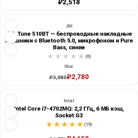
₽2,518
Jbl
JBL Tune 510BT — беспроводные накладные
наушники с Bluetooth 5.0, микрофоном и Pure
Bass, синие
(0)
blue
₽2,780
₽3,880
Intel
Intel Core i7-4702MQ: 2,2 ГГц, 6 МБ кэш,
Socket G3
(19)