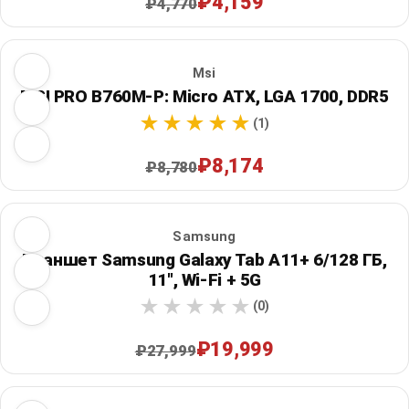
₽4,159
₽4,770
Msi
MSI PRO B760M-P: Micro ATX, LGA 1700, DDR5
(1)
₽8,174
₽8,780
Samsung
Планшет Samsung Galaxy Tab A11+ 6/128 ГБ,
11", Wi‑Fi + 5G
(0)
₽19,999
₽27,999