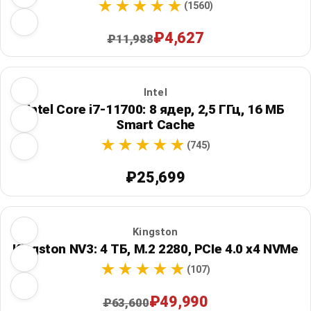
(1560)
₽4,627
₽11,988
Intel
Intel Core i7-11700: 8 ядер, 2,5 ГГц, 16 МБ
Smart Cache
(745)
₽25,699
Kingston
Kingston NV3: 4 ТБ, M.2 2280, PCIe 4.0 x4 NVMe
(107)
₽49,990
₽63,600