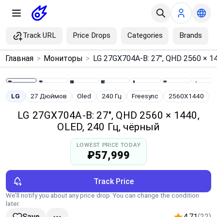
Track URL
Price Drops
Categories
Brands
×
Главная
>
Мониторы
>
Menu
Home
LG
27 Дюймов
Oled
240 Гц
Freesync
2560X1440
LG 27GX704A-B: 27", QHD 2560 × 1440,
Search
OLED, 240 Гц, чёрный
LOWEST PRICE TODAY
Price Drops
₽57,999
Categories
Track Price
We’ll notify you about any price drop. You can change the condition
Brands
later.
4.71
(22)
Save