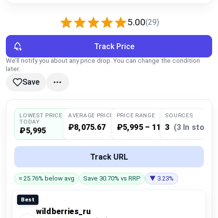
Global Price Tracker
5.00
(29)
Blog
Track Price
Compare
We’ll notify you about any price drop. You can change the condition
later.
Save
Plans & Pricing
LOWEST PRICE
AVERAGE PRICE
PRICE RANGE
SOURCES
Log in
TODAY
₽8,075.67
₽5,995 – 11,712
3
(3 In stock)
₽5,995
Track URL
≈ 25.76% below avg
Save 30.70% vs RRP
▼ 3.23%
Best
wildberries_ru