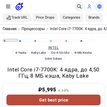
Track URL
Price Drops
Categories
Brands
×
Главная
>
Процессоры
>
Menu
Home
INTEL
4-Yadra
Kaby-Lake
Do-4-50-Ghz
8-Mb-Kesha
Ddr4-Sdram
Search
Intel Core i7-7700K: 4 ядра, до 4,50
Price Drops
ГГц, 8 МБ кэша, Kaby Lake
Categories
₽5,995
↓ 3.0%
Brands
Get best price