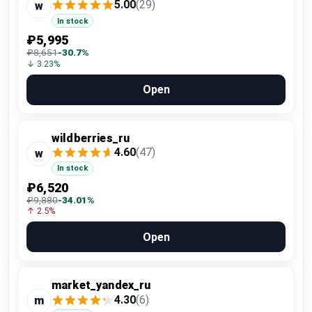
5.00
(29)
w
In stock
₽5,995
₽8,651
-30.7%
↓ 3.23%
Open
wildberries_ru
4.60
(47)
w
In stock
₽6,520
₽9,880
-34.01%
↑ 2.5%
Open
market_yandex_ru
4.30
(6)
m