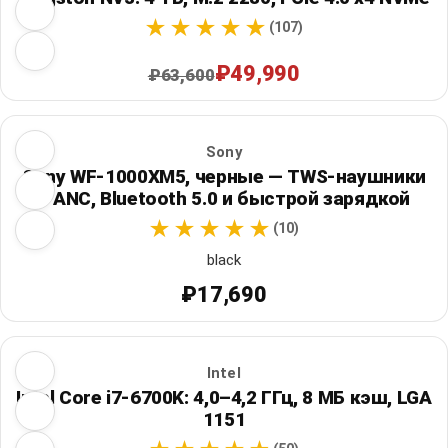
(107)
₽49,990
₽63,600
Sony
Sony WF-1000XM5, черные — TWS-наушники
с ANC, Bluetooth 5.0 и быстрой зарядкой
(10)
black
₽17,690
Intel
Intel Core i7-6700K: 4,0–4,2 ГГц, 8 МБ кэш, LGA
1151