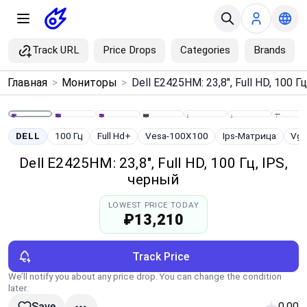
Track URL
Price Drops
Categories
Brands
×
Главная
>
Мониторы
>
Menu
Home
DELL
100 Гц
Full Hd+
Vesa-100X100
Ips-Матрица
Vg
Dell E2425HM: 23,8", Full HD, 100 Гц, IPS,
Search
черный
LOWEST PRICE TODAY
Price Drops
₽13,210
Categories
Track Price
We’ll notify you about any price drop. You can change the condition
Brands
later.
0.00
Save