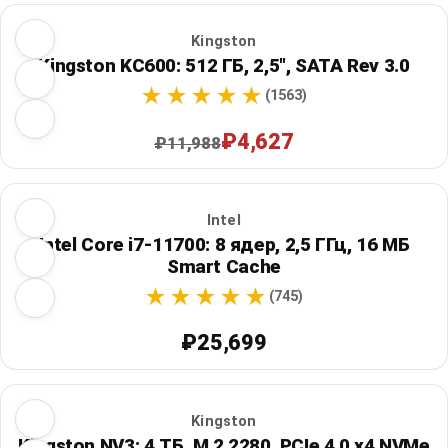
Kingston
Kingston KC600: 512 ГБ, 2,5", SATA Rev 3.0
(1563)
₽4,627
₽11,988
Intel
Intel Core i7-11700: 8 ядер, 2,5 ГГц, 16 МБ
Smart Cache
(745)
₽25,699
Kingston
Kingston NV3: 4 ТБ, M.2 2280, PCIe 4.0 x4 NVMe