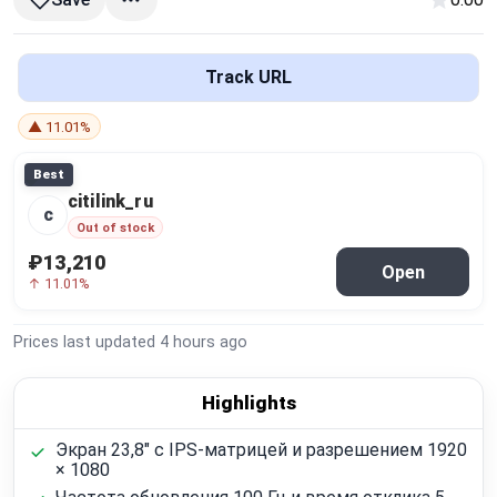
Global Price Tracker
Blog
Track URL
▲ 11.01%
Compare
Best
citilink_ru
Plans & Pricing
c
Out of stock
₽13,210
Log in
Open
↑ 11.01%
Prices last updated
4 hours ago
Highlights
Экран 23,8" с IPS-матрицей и разрешением 1920
× 1080