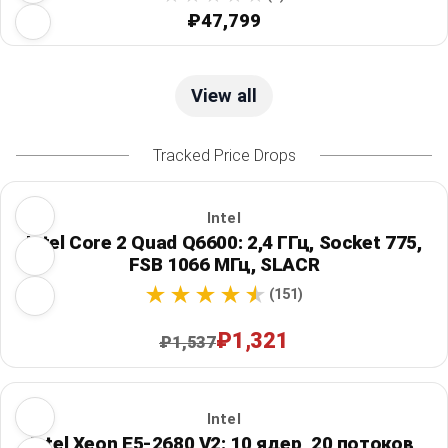
₽47,799
View all
Tracked Price Drops
Intel
Intel Core 2 Quad Q6600: 2,4 ГГц, Socket 775,
FSB 1066 МГц, SLACR
(151)
₽1,321
₽1,537
Intel
Intel Xeon E5-2680 V2: 10 ядер, 20 потоков,