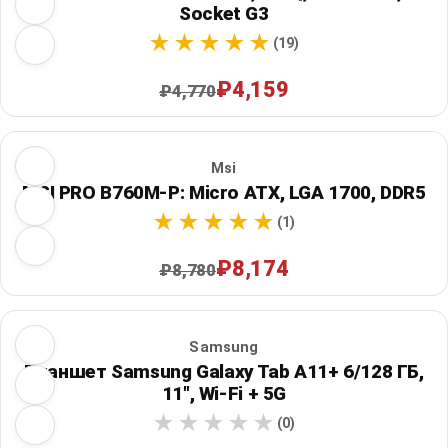
Socket G3
(19)
₽4,159
₽4,770
Msi
MSI PRO B760M-P: Micro ATX, LGA 1700, DDR5
(1)
₽8,174
₽8,780
Samsung
Планшет Samsung Galaxy Tab A11+ 6/128 ГБ,
11", Wi‑Fi + 5G
(0)