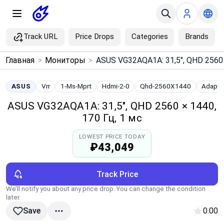
Track URL
Price Drops
Categories
Brands
×
Главная
>
Мониторы
>
Menu
ASUS
Vrr
1-Ms-Mprt
Hdmi-2-0
Qhd-2560X1440
Adapti
Home
ASUS VG32AQA1A: 31,5", QHD 2560 × 1440,
170 Гц, 1 мс
Search
LOWEST PRICE TODAY
₽43,049
Price Drops
Track Price
Categories
We’ll notify you about any price drop. You can change the condition
later.
Brands
0.00
Save