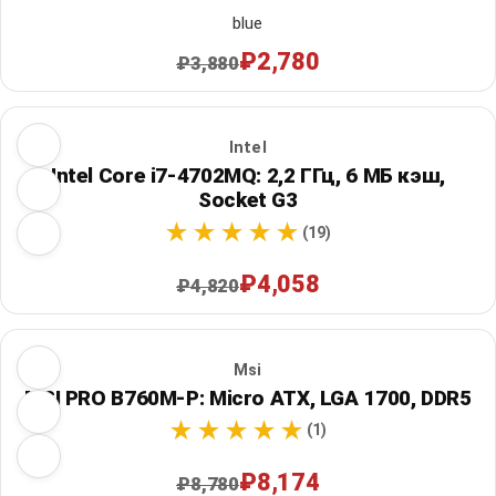
blue
₽2,780
₽3,880
Intel
Intel Core i7-4702MQ: 2,2 ГГц, 6 МБ кэш,
Socket G3
(19)
₽4,058
₽4,820
Msi
MSI PRO B760M-P: Micro ATX, LGA 1700, DDR5
(1)
₽8,174
₽8,780