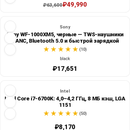
₽49,990
₽63,600
Sony
Sony WF-1000XM5, черные — TWS-наушники
с ANC, Bluetooth 5.0 и быстрой зарядкой
(10)
black
₽17,651
Intel
Intel Core i7-6700K: 4,0–4,2 ГГц, 8 МБ кэш, LGA
1151
(50)
₽8,170