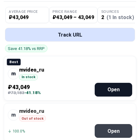
Global Price Tracker
AVERAGE PRICE
PRICE RANGE
SOURCES
₽43,049
₽43,049 – 43,049
2
(1 In stock)
Blog
Track URL
Compare
Save 41.18% vs RRP
Plans & Pricing
Best
mvideo_ru
m
Log in
In stock
₽43,049
Open
₽73,183
-41.18%
mvideo_ru
m
Out of stock
Open
↓ 100.0%