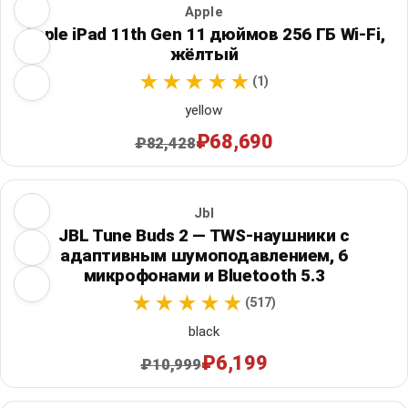
Apple
Apple iPad 11th Gen 11 дюймов 256 ГБ Wi‑Fi,
жёлтый
(1)
yellow
₽68,690
₽82,428
Jbl
JBL Tune Buds 2 — TWS-наушники с
адаптивным шумоподавлением, 6
микрофонами и Bluetooth 5.3
(517)
black
₽6,199
₽10,999