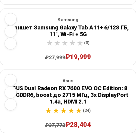
Samsung
Планшет Samsung Galaxy Tab A11+ 6/128 ГБ,
11", Wi‑Fi + 5G
(0)
₽19,999
₽27,999
Asus
ASUS Dual Radeon RX 7600 EVO OC Edition: 8
ГБ GDDR6, boost до 2715 МГц, 3x DisplayPort
1.4a, HDMI 2.1
(24)
₽28,404
₽37,772