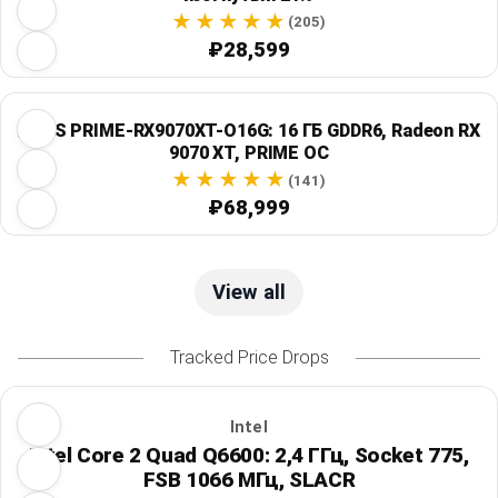
(205)
₽28,599
ASUS PRIME-RX9070XT-O16G: 16 ГБ GDDR6, Radeon RX
9070 XT, PRIME OC
(141)
₽68,999
View all
Tracked Price Drops
Intel
Intel Core 2 Quad Q6600: 2,4 ГГц, Socket 775,
FSB 1066 МГц, SLACR