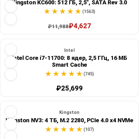
Kingston KC600: 512 ГБ, 2,5", SATA Rev 3.0
(1563)
₽4,627
₽11,988
Intel
Intel Core i7-11700: 8 ядер, 2,5 ГГц, 16 МБ
Smart Cache
(745)
₽25,699
Kingston
Kingston NV3: 4 ТБ, M.2 2280, PCIe 4.0 x4 NVMe
(107)