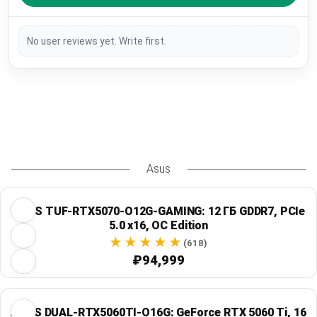
No user reviews yet. Write first.
Asus
ASUS TUF-RTX5070-O12G-GAMING: 12 ГБ GDDR7, PCIe
5.0 x16, OC Edition
(618)
₽94,999
ASUS DUAL-RTX5060TI-O16G: GeForce RTX 5060 Ti, 16