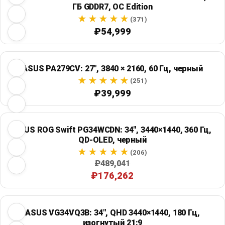
ГБ GDDR7, OC Edition
(371)
₽54,999
ASUS PA279CV: 27", 3840 × 2160, 60 Гц, черный
(251)
₽39,999
ASUS ROG Swift PG34WCDN: 34", 3440×1440, 360 Гц,
QD-OLED, черный
(206)
₽489,041
₽176,262
ASUS VG34VQ3B: 34", QHD 3440×1440, 180 Гц,
изогнутый 21:9