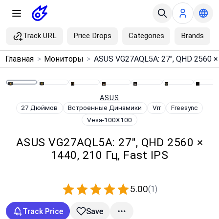
Track URL
Price Drops
Categories
Brands
×
Главная
>
Мониторы
>
Menu
Home
ASUS
27 Дюймов
Встроенные Динамики
Vrr
Freesync
Vesa-100X100
Search
ASUS VG27AQL5A: 27", QHD 2560 ×
Price Drops
1440, 210 Гц, Fast IPS
Categories
5.00
(1)
Brands
Track Price
Save