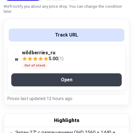
Global Price Tracker
We’ll notify you about any price drop. You can change the condition
later.
Blog
Track URL
Compare
wildberries_ru
Plans & Pricing
5.00
(1)
w
Out of stock
Log in
Open
Prices last updated
12 hours ago
Highlights
Экран 27" с разрешением QHD 2560 × 1440 и