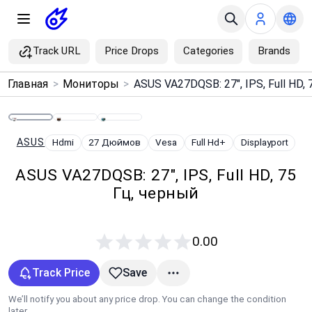
Track URL
Price Drops
Categories
Brands
×
Главная
>
Мониторы
>
Menu
Home
ASUS
Hdmi
27 Дюймов
Vesa
Full Hd+
Displayport
ASUS VA27DQSB: 27", IPS, Full HD, 75
Search
Гц, черный
Price Drops
0.00
Categories
Track Price
Save
Brands
We’ll notify you about any price drop. You can change the condition
later.