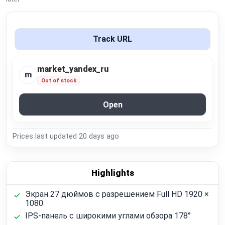
Global Price Tracker
Blog
Track URL
Compare
market_yandex_ru
m
Out of stock
Plans & Pricing
Open
Log in
Prices last updated
20 days ago
Highlights
Экран 27 дюймов с разрешением Full HD 1920 ×
1080
IPS-панель с широкими углами обзора 178°