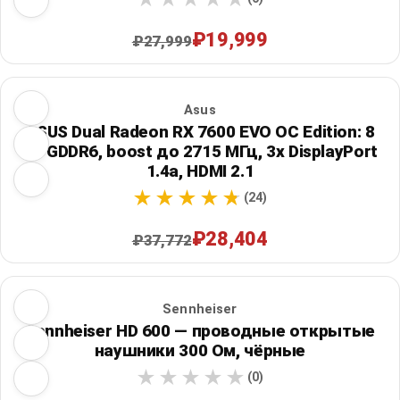
₽19,999
₽27,999
Asus
ASUS Dual Radeon RX 7600 EVO OC Edition: 8
ГБ GDDR6, boost до 2715 МГц, 3x DisplayPort
1.4a, HDMI 2.1
(24)
₽28,404
₽37,772
Sennheiser
Sennheiser HD 600 — проводные открытые
наушники 300 Ом, чёрные
(0)