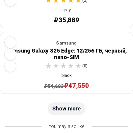
(2)
gray
₽35,889
Samsung
Samsung Galaxy S25 Edge: 12/256 ГБ, черный,
nano-SIM
(0)
black
₽47,550
₽54,683
Show more
You may also like