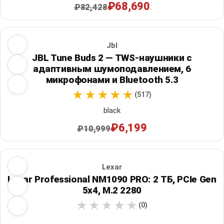
₽68,690
₽82,428
Jbl
JBL Tune Buds 2 — TWS-наушники с
адаптивным шумоподавлением, 6
микрофонами и Bluetooth 5.3
(517)
black
₽6,199
₽10,999
Lexar
Lexar Professional NM1090 PRO: 2 ТБ, PCIe Gen
5x4, M.2 2280
(0)