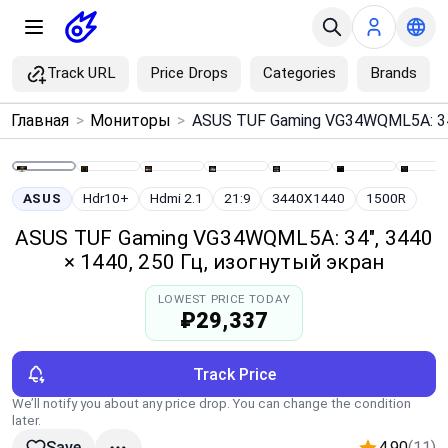
Track URL
Price Drops
Categories
Brands
×
Главная
>
Мониторы
>
Menu
Home
ASUS
Hdr10+
Hdmi 2.1
21:9
3440X1440
1500R
ASUS TUF Gaming VG34WQML5A: 34", 3440
Search
× 1440, 250 Гц, изогнутый экран
LOWEST PRICE TODAY
Price Drops
₽29,337
Categories
Track Price
We’ll notify you about any price drop. You can change the condition
Brands
later.
4.90
(11)
Save