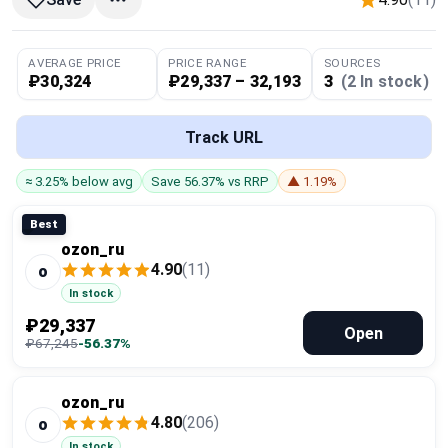
Global Price Tracker
AVERAGE PRICE
PRICE RANGE
SOURCES
Blog
₽30,324
₽29,337 – 32,193
3
(2 In stock)
Compare
Track URL
≈ 3.25% below avg
Save 56.37% vs RRP
▲ 1.19%
Plans & Pricing
Best
Log in
ozon_ru
4.90
(11)
o
In stock
₽29,337
Open
₽67,245
-56.37%
ozon_ru
4.80
(206)
o
In stock