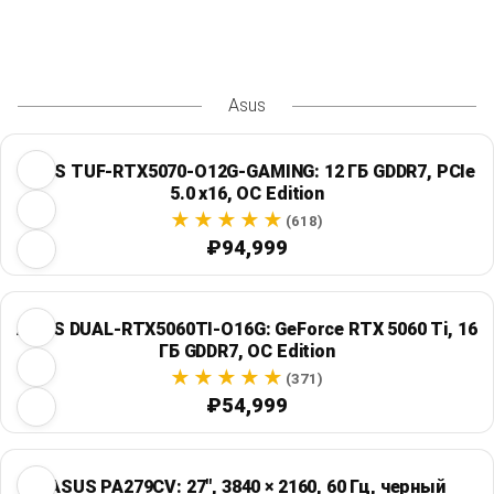
Asus
ASUS TUF-RTX5070-O12G-GAMING: 12 ГБ GDDR7, PCIe
5.0 x16, OC Edition
(618)
₽94,999
ASUS DUAL-RTX5060TI-O16G: GeForce RTX 5060 Ti, 16
ГБ GDDR7, OC Edition
(371)
₽54,999
ASUS PA279CV: 27", 3840 × 2160, 60 Гц, черный