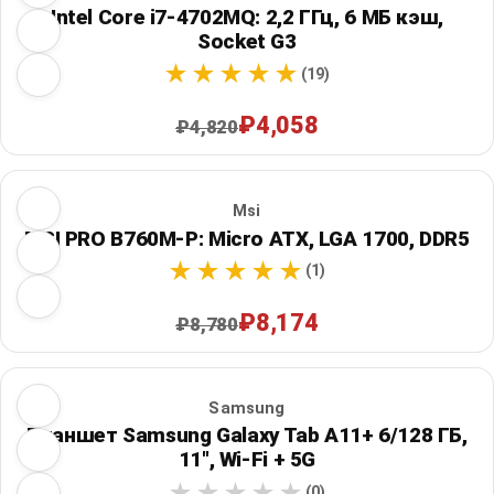
Intel Core i7-4702MQ: 2,2 ГГц, 6 МБ кэш,
Socket G3
(19)
₽4,058
₽4,820
Msi
MSI PRO B760M-P: Micro ATX, LGA 1700, DDR5
(1)
₽8,174
₽8,780
Samsung
Планшет Samsung Galaxy Tab A11+ 6/128 ГБ,
11", Wi‑Fi + 5G
(0)