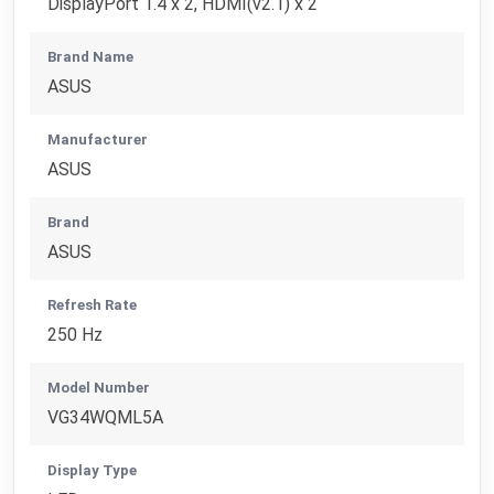
DisplayPort 1.4 x 2, HDMI(v2.1) x 2
Brand Name
ASUS
Manufacturer
ASUS
Brand
ASUS
Refresh Rate
250 Hz
Model Number
VG34WQML5A
Display Type