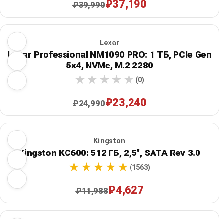
₽37,190
₽39,990
Lexar
Lexar Professional NM1090 PRO: 1 ТБ, PCIe Gen
5x4, NVMe, M.2 2280
(0)
₽23,240
₽24,990
Kingston
Kingston KC600: 512 ГБ, 2,5", SATA Rev 3.0
(1563)
₽4,627
₽11,988