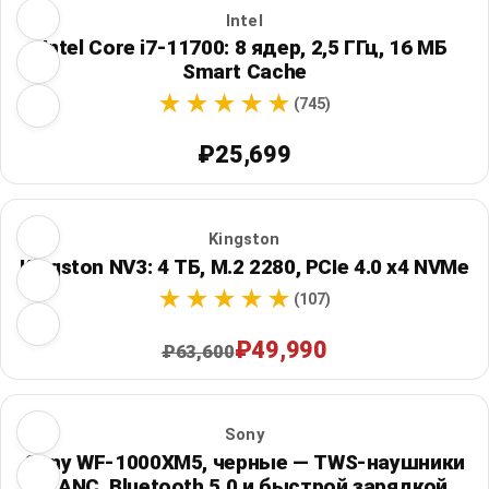
Intel
Intel Core i7-11700: 8 ядер, 2,5 ГГц, 16 МБ
Smart Cache
(745)
₽25,699
Kingston
Kingston NV3: 4 ТБ, M.2 2280, PCIe 4.0 x4 NVMe
(107)
₽49,990
₽63,600
Sony
Sony WF-1000XM5, черные — TWS-наушники
с ANC, Bluetooth 5.0 и быстрой зарядкой