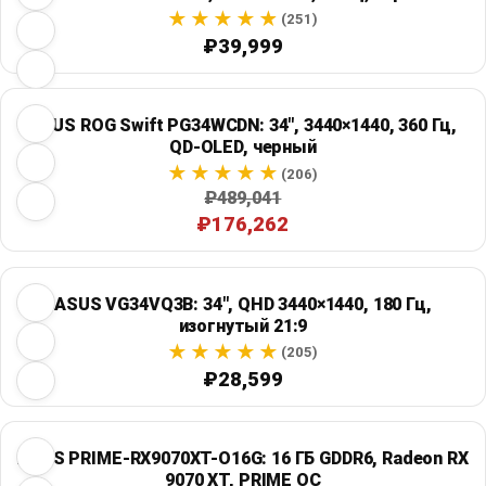
(251)
₽39,999
ASUS ROG Swift PG34WCDN: 34", 3440×1440, 360 Гц,
QD-OLED, черный
(206)
₽489,041
₽176,262
ASUS VG34VQ3B: 34", QHD 3440×1440, 180 Гц,
изогнутый 21:9
(205)
₽28,599
ASUS PRIME-RX9070XT-O16G: 16 ГБ GDDR6, Radeon RX
9070 XT, PRIME OC