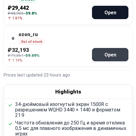
₽29,442
Open
₽48,905
-39.8%
↑ 1.81%
ozon_ru
o
Out of stock
₽32,193
Open
₽79,861
-59.69%
↑ 1.19%
Prices last updated
23 hours ago
Highlights
34-дюймовый изогнутый экран 1500R с
разрешением WQHD 3440 × 1440 и форматом
21:9
Частота обновления до 250 Гц и время отклика
0,5 мс для плавного изображения в динамичных
играх