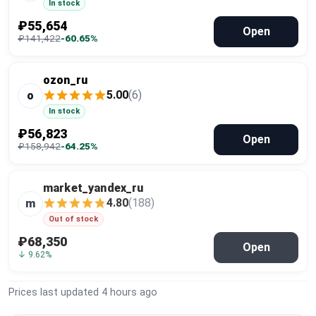
In stock
₽55,654
Open
₽141,422
-60.65%
ozon_ru
5.00
(6)
o
In stock
₽56,823
Open
₽158,942
-64.25%
market_yandex_ru
4.80
(188)
m
Out of stock
₽68,350
Open
↓ 9.62%
Prices last updated
4 hours ago