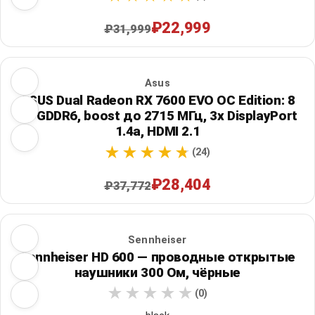
₽22,999
₽31,999
Asus
ASUS Dual Radeon RX 7600 EVO OC Edition: 8
ГБ GDDR6, boost до 2715 МГц, 3x DisplayPort
1.4a, HDMI 2.1
(24)
₽28,404
₽37,772
Sennheiser
Sennheiser HD 600 — проводные открытые
наушники 300 Ом, чёрные
(0)