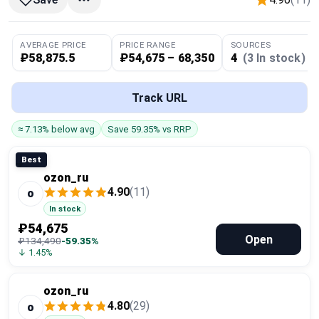
Global Price Tracker
AVERAGE PRICE
PRICE RANGE
SOURCES
Blog
₽58,875.5
₽54,675 – 68,350
4
(3 In stock)
Compare
Track URL
≈ 7.13% below avg
Save 59.35% vs RRP
Plans & Pricing
Best
Log in
ozon_ru
4.90
(11)
o
In stock
₽54,675
Open
₽134,490
-59.35%
↓ 1.45%
ozon_ru
4.80
(29)
o