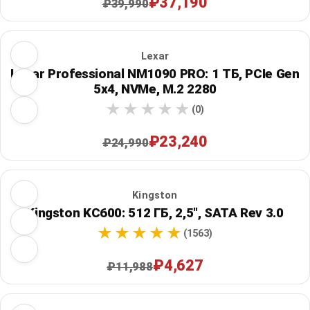
₽37,190
₽39,990
Lexar
Lexar Professional NM1090 PRO: 1 ТБ, PCIe Gen
5x4, NVMe, M.2 2280
(0)
₽23,240
₽24,990
Kingston
Kingston KC600: 512 ГБ, 2,5", SATA Rev 3.0
(1563)
₽4,627
₽11,988