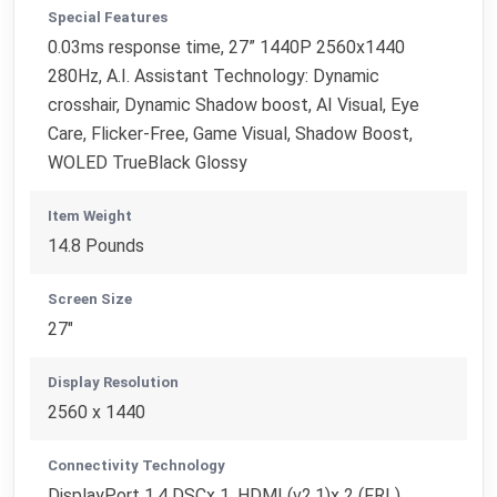
Special Features
0.03ms response time, 27” 1440P 2560x1440
280Hz, A.I. Assistant Technology: Dynamic
crosshair, Dynamic Shadow boost, AI Visual, Eye
Care, Flicker-Free, Game Visual, Shadow Boost,
WOLED TrueBlack Glossy
Item Weight
14.8 Pounds
Screen Size
27"
Display Resolution
2560 x 1440
Connectivity Technology
DisplayPort 1.4 DSCx 1, HDMI (v2.1)x 2 (FRL)