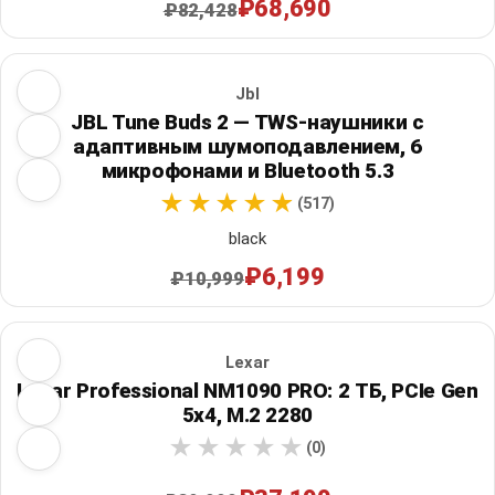
₽68,690
₽82,428
Jbl
JBL Tune Buds 2 — TWS-наушники с
адаптивным шумоподавлением, 6
микрофонами и Bluetooth 5.3
(517)
black
₽6,199
₽10,999
Lexar
Lexar Professional NM1090 PRO: 2 ТБ, PCIe Gen
5x4, M.2 2280
(0)