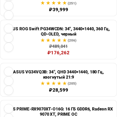
(251)
₽39,999
ASUS ROG Swift PG34WCDN: 34", 3440×1440, 360 Гц,
QD-OLED, черный
(206)
₽489,041
₽176,262
ASUS VG34VQ3B: 34", QHD 3440×1440, 180 Гц,
изогнутый 21:9
(205)
₽28,599
ASUS PRIME-RX9070XT-O16G: 16 ГБ GDDR6, Radeon RX
9070 XT, PRIME OC