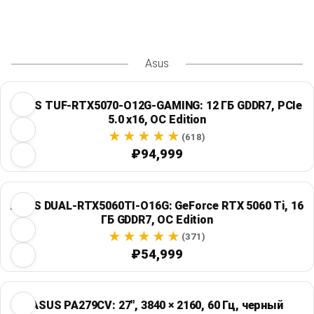
Asus
ASUS TUF-RTX5070-O12G-GAMING: 12 ГБ GDDR7, PCIe
5.0 x16, OC Edition
(618)
₽94,999
ASUS DUAL-RTX5060TI-O16G: GeForce RTX 5060 Ti, 16
ГБ GDDR7, OC Edition
(371)
₽54,999
ASUS PA279CV: 27", 3840 × 2160, 60 Гц, черный