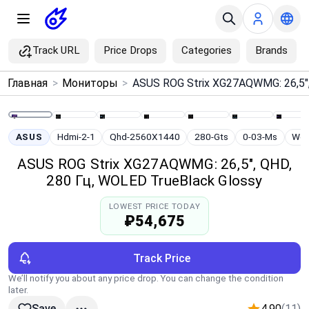
Track URL
Price Drops
Categories
Brands
×
Главная
>
Мониторы
>
Menu
Home
ASUS
Hdmi-2-1
Qhd-2560X1440
280-Gts
0-03-Ms
Wol
ASUS ROG Strix XG27AQWMG: 26,5", QHD,
Search
280 Гц, WOLED TrueBlack Glossy
LOWEST PRICE TODAY
Price Drops
₽54,675
Categories
Track Price
We’ll notify you about any price drop. You can change the condition
Brands
later.
4.90
(11)
Save