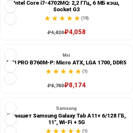
Intel Core i7-4702MQ: 2,2 ГГц, 6 МБ кэш,
Socket G3
(19)
₽4,058
₽4,820
Msi
MSI PRO B760M-P: Micro ATX, LGA 1700, DDR5
(1)
₽8,174
₽8,780
Samsung
Планшет Samsung Galaxy Tab A11+ 6/128 ГБ,
11", Wi‑Fi + 5G
(1)