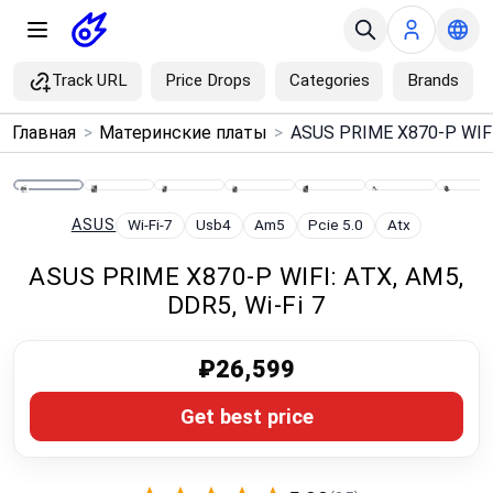
Track URL
Price Drops
Categories
Brands
×
Главная
>
Материнские платы
>
Menu
Home
ASUS
Wi-Fi-7
Usb4
Am5
Pcie 5.0
Atx
ASUS PRIME X870-P WIFI: ATX, AM5,
Search
DDR5, Wi‑Fi 7
Price Drops
₽26,599
Categories
Get best price
Brands