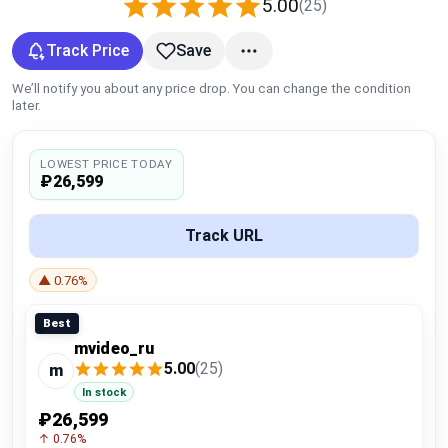
5.00
(25)
Global Price Tracker
Track Price
Save
Blog
We’ll notify you about any price drop. You can change the condition
later.
Compare
LOWEST PRICE TODAY
₽26,599
Plans & Pricing
Track URL
Log in
▲ 0.76%
Best
mvideo_ru
5.00
(25)
m
In stock
₽26,599
↑ 0.76%