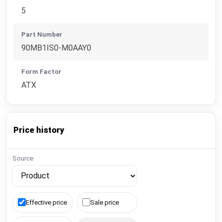
5
Part Number
90MB1IS0-M0AAY0
Form Factor
ATX
Price history
Source
Effective price
Sale price