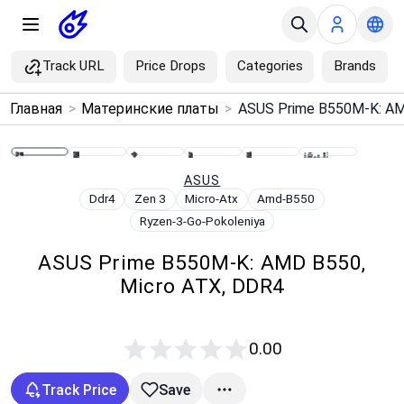
Track URL
Price Drops
Categories
Brands
×
Главная
>
Материнские платы
>
Menu
Home
ASUS
Ddr4
Zen 3
Micro-Atx
Amd-B550
Ryzen-3-Go-Pokoleniya
Search
ASUS Prime B550M-K: AMD B550,
Price Drops
Micro ATX, DDR4
Categories
0.00
Brands
Track Price
Save