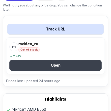
Global Price Tracker
We’ll notify you about any price drop. You can change the condition
later.
Blog
Track URL
Compare
mvideo_ru
m
Plans & Pricing
Out of stock
↓ 2.94%
Log in
Open
Prices last updated
24 hours ago
Highlights
Чипсет AMD B550