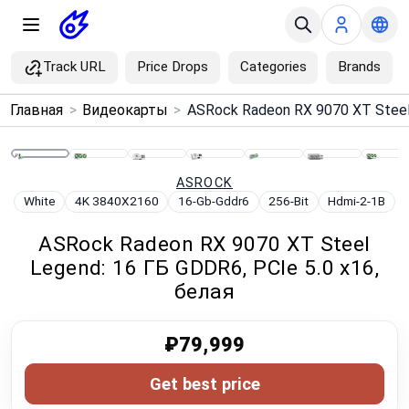
Track URL
Price Drops
Categories
Brands
×
Главная
>
Видеокарты
>
Menu
Home
ASROCK
White
4K 3840X2160
16-Gb-Gddr6
256-Bit
Hdmi-2-1B
Search
ASRock Radeon RX 9070 XT Steel
Legend: 16 ГБ GDDR6, PCIe 5.0 x16,
Price Drops
белая
Categories
₽79,999
Brands
Get best price