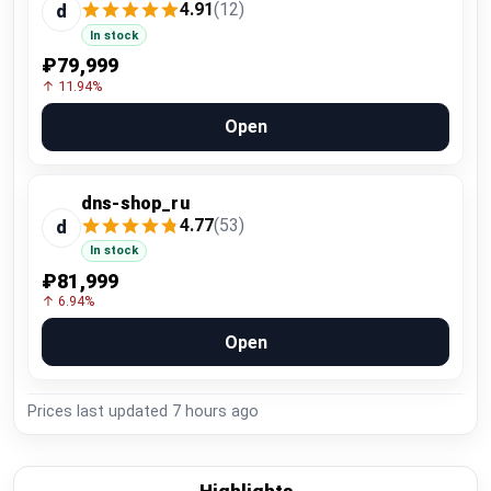
4.91
(12)
d
In stock
₽79,999
↑ 11.94%
Open
dns-shop_ru
4.77
(53)
d
In stock
₽81,999
↑ 6.94%
Open
Prices last updated
7 hours ago