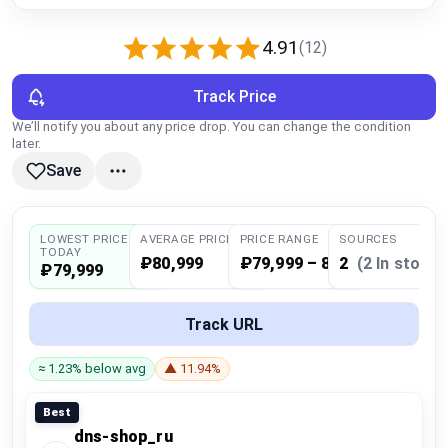
Global Price Tracker
4.91
(12)
Blog
Track Price
Compare
We’ll notify you about any price drop. You can change the condition
later.
Save
Plans & Pricing
LOWEST PRICE
AVERAGE PRICE
PRICE RANGE
SOURCES
Log in
TODAY
₽80,999
₽79,999 – 81,999
2
(2 In stock)
₽79,999
Track URL
≈ 1.23% below avg
▲ 11.94%
Best
dns-shop_ru