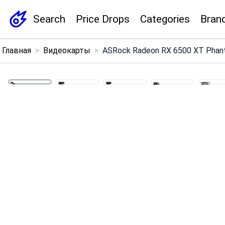
Search
Price Drops
Categories
Bran
×
Главная
>
Видеокарты
>
ASRock Radeon RX 6500 XT Phant
Menu
Home
Search
Price Drops
Categories
Brands
Global Price Tracker