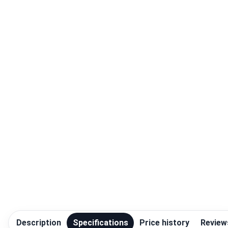
Blog
Compare
Plans & Pricing
Log in
Description
Specifications
Price history
Review