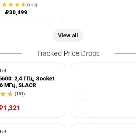
вентилятора
(118)
₽30,499
View all
Tracked Price Drops
tel
6600: 2,4 ГГц, Socket
66 МГц, SLACR
(151)
₽1,321
tel