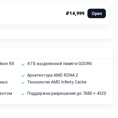
₽14,999
Open
deon RX
4 ГБ выделенной памяти GDDR6
Архитектура AMD RDNA 2
ьных
Технология AMD Infinity Cache
центом
Поддержка разрешения до 7680 × 4320