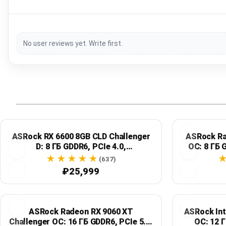
No user reviews yet. Write first.
ASRock RX 6600 8GB CLD Challenger
ASRock Ra
D: 8 ГБ GDDR6, PCIe 4.0,
OC: 8 ГБ 
двухвентиляторное охлаждение
(637)
₽25,999
ASRock Radeon RX 9060 XT
ASRock In
Challenger OC: 16 ГБ GDDR6, PCIe 5.0,
OC: 12 Г