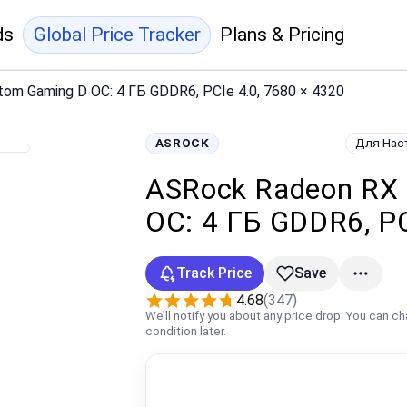
ds
Global Price Tracker
Plans & Pricing
om Gaming D OC: 4 ГБ GDDR6, PCIe 4.0, 7680 × 4320
ASROCK
Для Нас
ASRock Radeon RX
OC: 4 ГБ GDDR6, PC
Track Price
Save
4.68
(347)
We’ll notify you about any price drop. You can c
condition later.