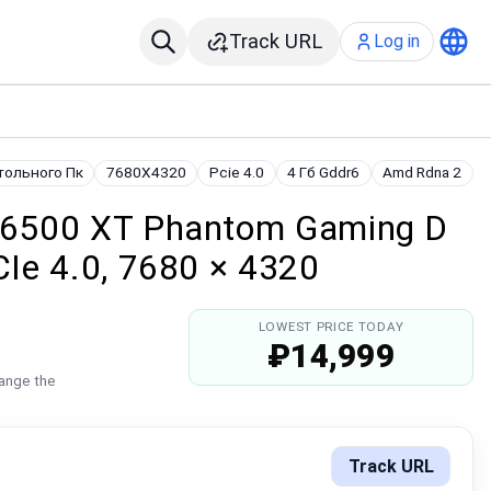
Track URL
Log in
тольного Пк
7680X4320
Pcie 4.0
4 Гб Gddr6
Amd Rdna 2
 6500 XT Phantom Gaming D
Ie 4.0, 7680 × 4320
LOWEST PRICE TODAY
₽14,999
hange the
Track URL