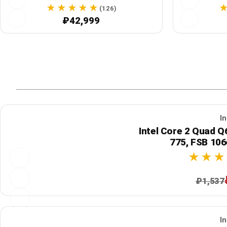
3290 МГц Boost
(126)
₽42,999
In
Intel Core 2 Quad Q
775, FSB 10
₽1,537
In