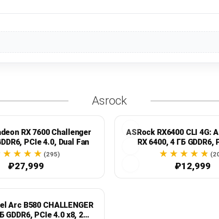
Asrock
deon RX 7600 Challenger
ASRock RX6400 CLI 4G: 
GDDR6, PCIe 4.0, Dual Fan
RX 6400, 4 ГБ GDDR6, P
Challenger
(295)
(2
₽27,999
₽12,999
tel Arc B580 CHALLENGER
Б GDDR6, PCIe 4.0 x8, 2