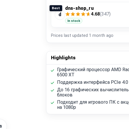
dns-shop_ru
Best
4.68
(347)
d
In stock
Prices last updated
1 month ago
Highlights
Графический процессор AMD Ra
6500 XT
Поддержка интерфейса PCIe 4.0
До 16 графических вычислител
блоков
Подходит для игрового ПК с ак
на 1080p
s