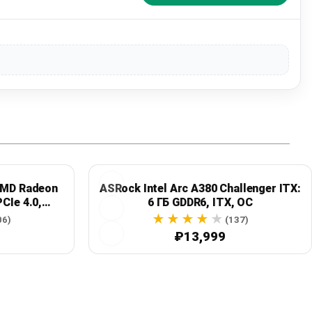
AMD Radeon
ASRock Intel Arc A380 Challenger ITX:
CIe 4.0,
6 ГБ GDDR6, ITX, OC
06)
(137)
₽13,999