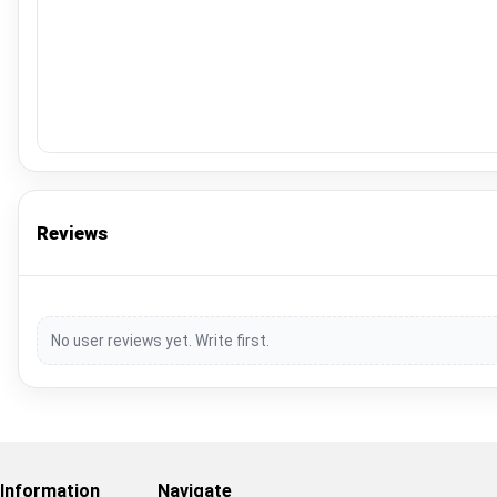
Reviews
No user reviews yet. Write first.
Information
Navigate