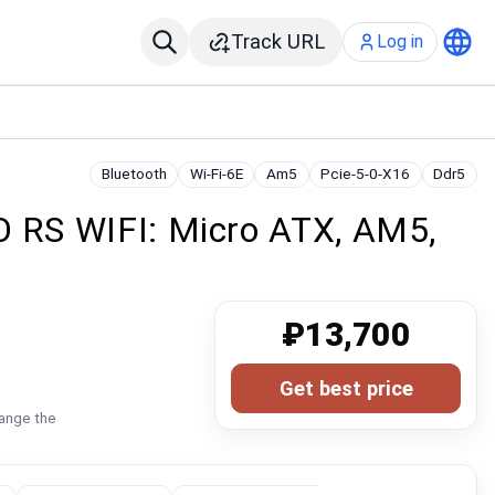
Track URL
Log in
Bluetooth
Wi-Fi-6E
Am5
Pcie-5-0-X16
Ddr5
RS WIFI: Micro ATX, AM5,
₽13,700
Get best price
hange the