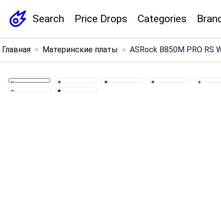
Search
Price Drops
Categories
Bran
×
Главная
>
Материнские платы
>
ASRock B850M PRO RS WIF
Menu
Home
Search
Price Drops
Categories
Brands
Global Price Tracker