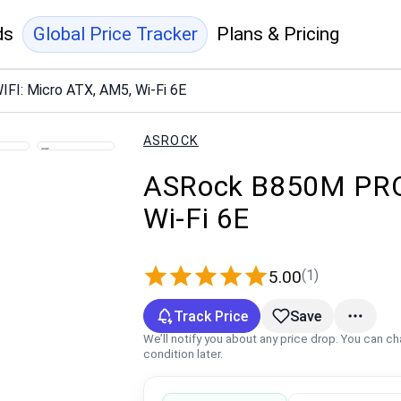
ds
Global Price Tracker
Plans & Pricing
I: Micro ATX, AM5, Wi‑Fi 6E
ASROCK
ASRock B850M PRO 
Wi‑Fi 6E
(1)
5.00
Track Price
Save
We’ll notify you about any price drop. You can c
condition later.