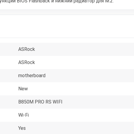
ункции BIOS Flashback и нижний радиатор для M.2.
ASRock
ASRock
motherboard
New
B850M PRO RS WIFI
Wi-Fi
Yes