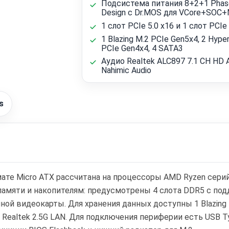
Подсистема питания 8+2+1 Phas
Design с Dr.MOS для VCore+SOC
1 слот PCIe 5.0 x16 и 1 слот PCIe 
1 Blazing M.2 PCIe Gen5x4, 2 Hype
PCIe Gen4x4, 4 SATA3
Аудио Realtek ALC897 7.1 CH HD A
Nahimic Audio
s
те Micro ATX рассчитана на процессоры AMD Ryzen серий 
памяти и накопителям: предусмотрены 4 слота DDR5 с по
нной видеокарты. Для хранения данных доступны 1 Blazing M
 Realtek 2.5G LAN. Для подключения периферии есть USB Typ