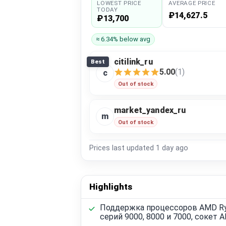
LOWEST PRICE
AVERAGE PRICE
TODAY
₽14,627.5
₽13,700
≈ 6.34% below avg
citilink_ru
Best
5.00
(1)
c
Out of stock
market_yandex_ru
m
Out of stock
Prices last updated
1 day ago
Highlights
Поддержка процессоров AMD R
серий 9000, 8000 и 7000, сокет 