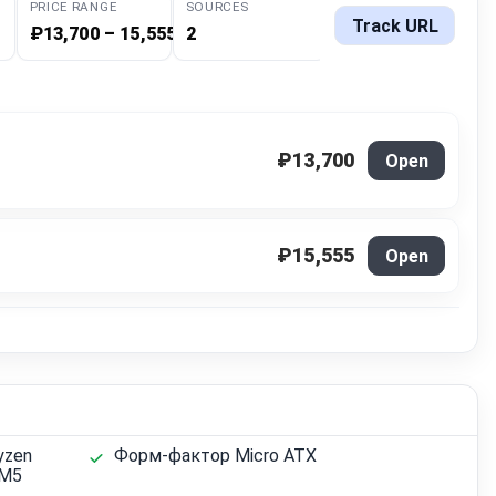
PRICE RANGE
SOURCES
Track URL
₽13,700 – 15,555
2
₽13,700
Open
₽15,555
Open
yzen
Форм-фактор Micro ATX
AM5