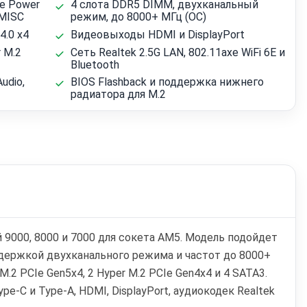
e Power
4 слота DDR5 DIMM, двухканальный
+MISC
режим, до 8000+ МГц (OC)
4.0 x4
Видеовыходы HDMI и DisplayPort
r M.2
Сеть Realtek 2.5G LAN, 802.11axe WiFi 6E и
Bluetooth
udio,
BIOS Flashback и поддержка нижнего
радиатора для M.2
9000, 8000 и 7000 для сокета AM5. Модель подойдет
ддержкой двухканального режима и частот до 8000+
.2 PCIe Gen5x4, 2 Hyper M.2 PCIe Gen4x4 и 4 SATA3.
e-C и Type-A, HDMI, DisplayPort, аудиокодек Realtek