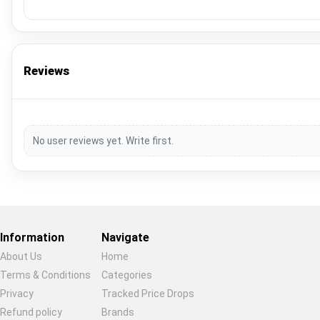
Reviews
No user reviews yet. Write first.
Information
Navigate
About Us
Home
Terms & Conditions
Categories
Privacy
Tracked Price Drops
Restore previous
Start new
Cancel
Refund policy
Brands