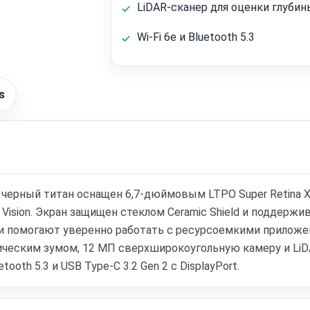
LiDAR-сканер для оценки глуби
Wi‑Fi 6e и Bluetooth 5.3
s
те черный титан оснащен 6,7-дюймовым LTPO Super Retina
Vision. Экран защищен стеклом Ceramic Shield и поддержив
яти помогают уверенно работать с ресурсоемкими приложе
ическим зумом, 12 МП сверхширокоугольную камеру и LiD
ooth 5.3 и USB Type‑C 3.2 Gen 2 с DisplayPort.