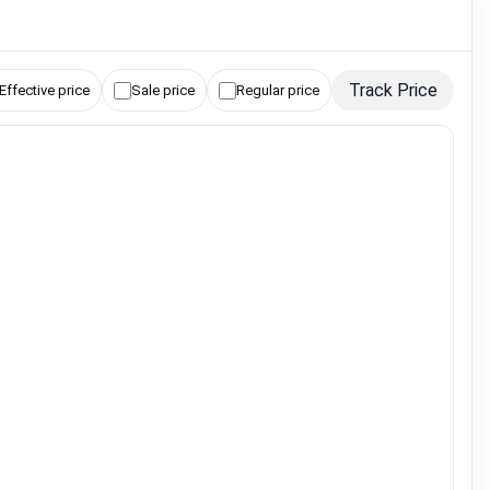
Track Price
Effective price
Sale price
Regular price