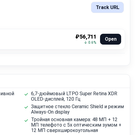
Track URL
₽56,711
Open
↓ 0.6%
тивной
6,7-дюймовый LTPO Super Retina XDR
OLED-дисплей, 120 Гц
Защитное стекло Ceramic Shield и режим
Always-On display
Тройная основная камера: 48 МП + 12
МП телефото с 5x оптическим зумом +
12 МП сверхширокоугольная