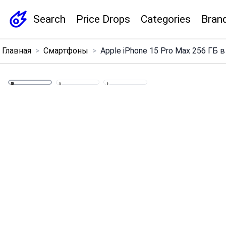
Search
Price Drops
Categories
Bran
×
Главная
>
Смартфоны
>
Apple iPhone 15 Pro Max 256 ГБ 
Menu
Home
Search
Price Drops
Categories
Brands
Global Price Tracker