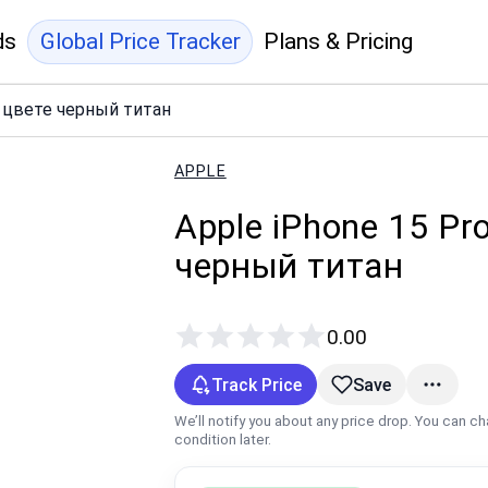
ds
Global Price Tracker
Plans & Pricing
в цвете черный титан
APPLE
Apple iPhone 15 Pr
черный титан
0.00
Track Price
Save
We’ll notify you about any price drop. You can c
condition later.