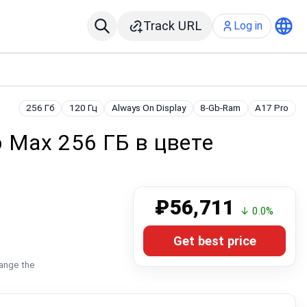
Track URL
Log in
256 Гб
120 Гц
Always On Display
8-Gb-Ram
A17 Pro
o Max 256 ГБ в цвете
₽56,711
↓ 0.0%
Get best price
hange the