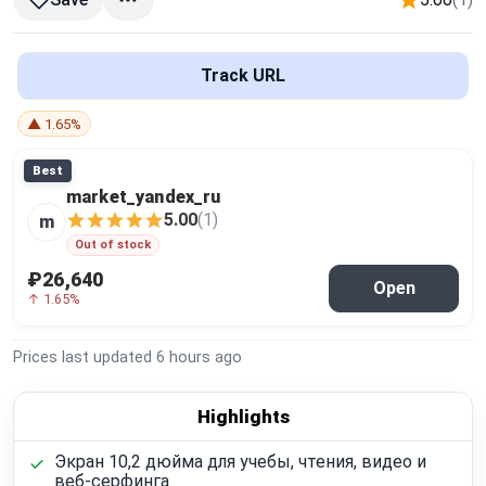
Global Price Tracker
Blog
Track URL
▲ 1.65%
Compare
Best
market_yandex_ru
Plans & Pricing
5.00
(1)
m
Out of stock
Log in
₽26,640
Open
↑ 1.65%
Prices last updated
6 hours ago
Highlights
Экран 10,2 дюйма для учебы, чтения, видео и
веб-серфинга