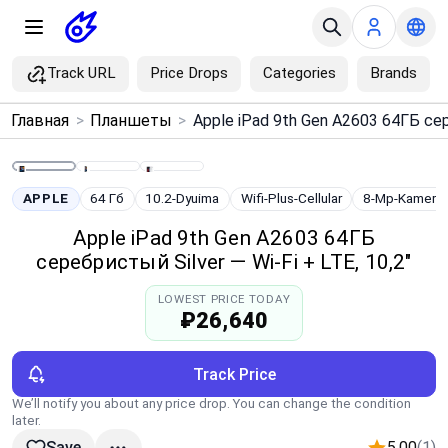
Track URL
Price Drops
Categories
Brands
×
Главная
>
Планшеты
>
Menu
Home
APPLE
64 Гб
10.2-Dyuima
Wifi-Plus-Cellular
8-Mp-Kamera
Apple iPad 9th Gen A2603 64ГБ
Search
серебристый Silver — Wi‑Fi + LTE, 10,2"
LOWEST PRICE TODAY
Price Drops
₽26,640
Categories
Track Price
We’ll notify you about any price drop. You can change the condition
Brands
later.
5.00
(1)
Save