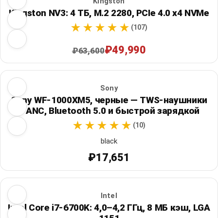
Kingston
Kingston NV3: 4 ТБ, M.2 2280, PCIe 4.0 x4 NVMe
(107)
₽49,990
₽63,600
Sony
Sony WF-1000XM5, черные — TWS-наушники
с ANC, Bluetooth 5.0 и быстрой зарядкой
(10)
black
₽17,651
Intel
Intel Core i7-6700K: 4,0–4,2 ГГц, 8 МБ кэш, LGA