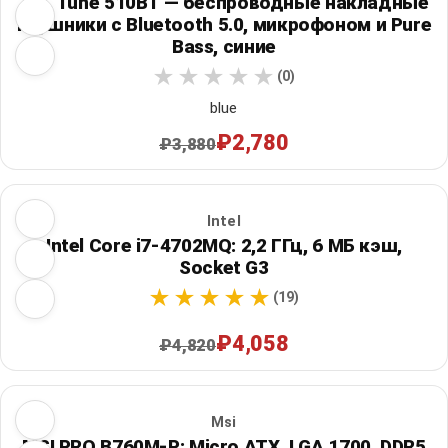
JBL Tune 510BT — беспроводные накладные
наушники с Bluetooth 5.0, микрофоном и Pure
Bass, синие
(0)
blue
₽2,780
₽3,880
Intel
Intel Core i7-4702MQ: 2,2 ГГц, 6 МБ кэш,
Socket G3
(19)
₽4,058
₽4,820
Msi
MSI PRO B760M-P: Micro ATX, LGA 1700, DDR5