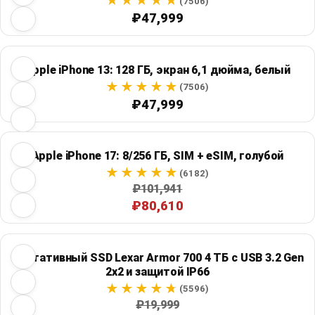
(7506)
₽47,999
Apple iPhone 13: 128 ГБ, экран 6,1 дюйма, белый
(7506)
₽47,999
Apple iPhone 17: 8/256 ГБ, SIM + eSIM, голубой
(6182)
₽101,941
₽80,610
Портативный SSD Lexar Armor 700 4 ТБ с USB 3.2 Gen
2x2 и защитой IP66
(5596)
₽19,999