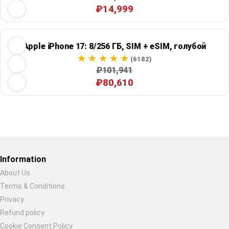
₽14,999
Apple iPhone 17: 8/256 ГБ, SIM + eSIM, голубой
(6182)
₽101,941
₽80,610
Restore previous
Start new
Cancel
Information
About Us
Terms & Conditions
Privacy
Refund policy
Cookie Consent Policy