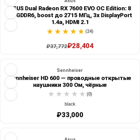
Asus
ASUS Dual Radeon RX 7600 EVO OC Edition: 8
ГБ GDDR6, boost до 2715 МГц, 3x DisplayPort
1.4a, HDMI 2.1
(24)
₽28,404
₽37,772
Sennheiser
Sennheiser HD 600 — проводные открытые
наушники 300 Ом, чёрные
(0)
black
₽33,000
Asus