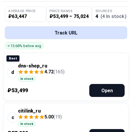
Global Price Tracker
AVERAGE PRICE
PRICE RANGE
SOURCES
₽63,447
₽53,499 – 75,024
4
(4 In stock)
Blog
Track URL
Compare
≈ 15.68% below avg
Plans & Pricing
Best
dns-shop_ru
4.72
(165)
Log in
d
In stock
₽53,499
Open
citilink_ru
5.00
(19)
c
In stock