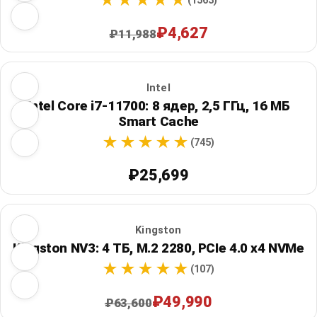
(1563)
₽4,627
₽11,988
Intel
Intel Core i7-11700: 8 ядер, 2,5 ГГц, 16 МБ
Smart Cache
(745)
₽25,699
Kingston
Kingston NV3: 4 ТБ, M.2 2280, PCIe 4.0 x4 NVMe
(107)
₽49,990
₽63,600