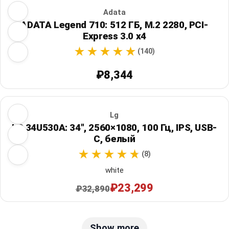
Adata
ADATA Legend 710: 512 ГБ, M.2 2280, PCI-
Express 3.0 x4
(140)
₽8,344
Lg
LG 34U530A: 34", 2560×1080, 100 Гц, IPS, USB-
C, белый
(8)
white
₽23,299
₽32,890
Show more