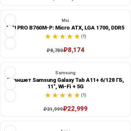
Msi
MSI PRO B760M-P: Micro ATX, LGA 1700, DDR5
(1)
₽8,174
₽8,780
Samsung
Планшет Samsung Galaxy Tab A11+ 6/128 ГБ,
11", Wi‑Fi + 5G
(1)
₽22,999
₽31,999