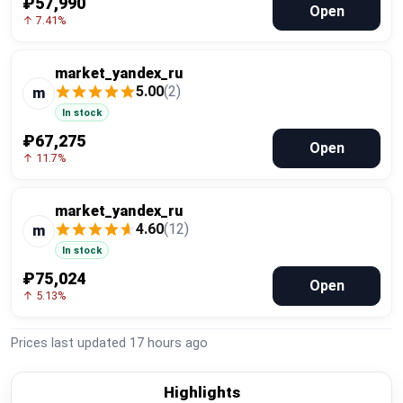
₽57,990
Open
↑ 7.41%
market_yandex_ru
5.00
(2)
m
In stock
₽67,275
Open
↑ 11.7%
market_yandex_ru
4.60
(12)
m
In stock
₽75,024
Open
↑ 5.13%
Prices last updated
17 hours ago
Highlights