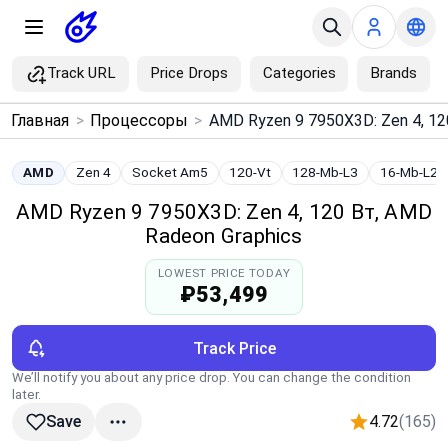
Track URL
Price Drops
Categories
Brands
×
Главная
>
Процессоры
>
Menu
AMD
Zen 4
Socket Am5
120-Vt
128-Mb-L3
16-Mb-L2
Home
AMD Ryzen 9 7950X3D: Zen 4, 120 Вт, AMD
Radeon Graphics
Search
LOWEST PRICE TODAY
₽53,499
Price Drops
Track Price
Categories
We’ll notify you about any price drop. You can change the condition
later.
Brands
4.72
(165)
Save