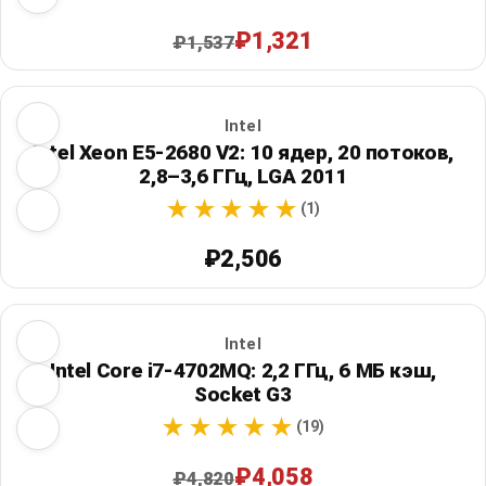
₽1,321
₽1,537
Intel
Intel Xeon E5-2680 V2: 10 ядер, 20 потоков,
2,8–3,6 ГГц, LGA 2011
(1)
₽2,506
Intel
Intel Core i7-4702MQ: 2,2 ГГц, 6 МБ кэш,
Socket G3
(19)
₽4,058
₽4,820