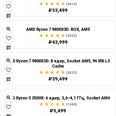
Global Price Tracker
(3410)
₽33,499
Blog
AMD Ryzen 7 9800X3D: BOX, AM5
Compare
(2532)
₽43,999
Plans & Pricing
AMD Ryzen 7 9800X3D: 8 ядер, Socket AM5, 96 МБ L3
Log in
Cache
(2527)
₽39,499
AMD Ryzen 5 3500X: 6 ядер, 3,6–4,1 ГГц, Socket AM4
(1368)
₽5,499