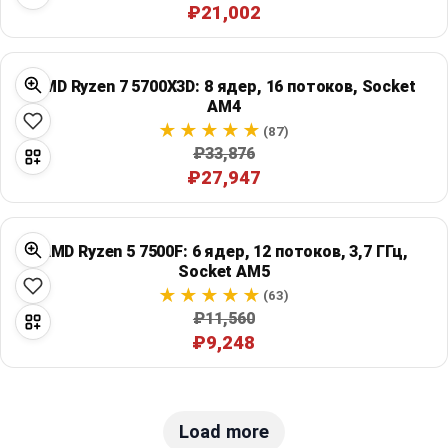
₽21,002
AMD Ryzen 7 5700X3D: 8 ядер, 16 потоков, Socket
AM4
(87)
₽33,876
₽27,947
AMD Ryzen 5 7500F: 6 ядер, 12 потоков, 3,7 ГГц,
Socket AM5
(63)
₽11,560
₽9,248
Load more