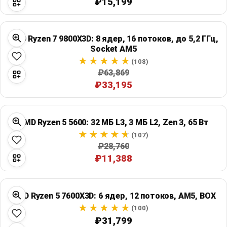
₽15,199
AMD Ryzen 7 9800X3D: 8 ядер, 16 потоков, до 5,2 ГГц,
Socket AM5
(108)
₽63,869
₽33,195
AMD Ryzen 5 5600: 32 МБ L3, 3 МБ L2, Zen 3, 65 Вт
(107)
₽28,760
₽11,388
AMD Ryzen 5 7600X3D: 6 ядер, 12 потоков, AM5, BOX
(100)
₽31,799