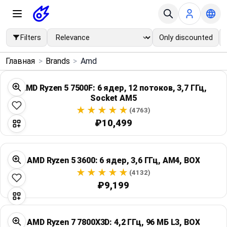
Filters
Only discounted
×
Главная
>
Brands
>
Amd
Menu
AMD Ryzen 5 7500F: 6 ядер, 12 потоков, 3,7 ГГц,
Socket AM5
Home
(4763)
₽10,499
Search
Price Drops
AMD Ryzen 5 3600: 6 ядер, 3,6 ГГц, AM4, BOX
(4132)
Categories
₽9,199
Brands
AMD Ryzen 7 7800X3D: 4,2 ГГц, 96 МБ L3, BOX