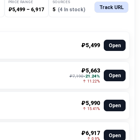
PRICE RANGE
SOURCES
Track URL
₽5,499 – 6,917
5
(4 In stock)
₽5,499
Open
₽5,663
Open
₽7,190
-21.24%
↑ 11.22%
₽5,990
Open
↑ 15.41%
₽6,917
Open
↑ 0.9%