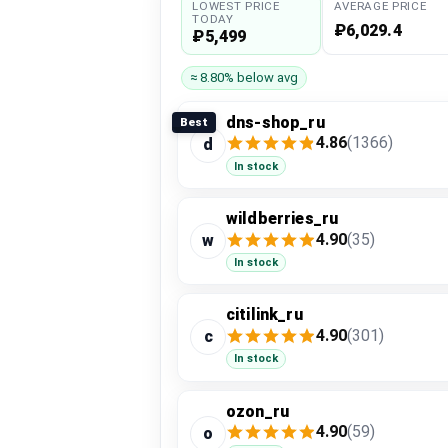
LOWEST PRICE
AVERAGE PRICE
TODAY
₽6,029.4
₽5,499
≈ 8.80% below avg
dns-shop_ru
Best
4.86
(1366)
d
In stock
wildberries_ru
4.90
(35)
w
In stock
citilink_ru
4.90
(301)
c
In stock
ozon_ru
4.90
(59)
o