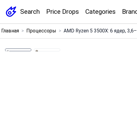
Search
Price Drops
Categories
Bran
×
Главная
>
Процессоры
>
AMD Ryzen 5 3500X: 6 ядер, 3,6–
Menu
Home
Search
Price Drops
Categories
Brands
Global Price Tracker