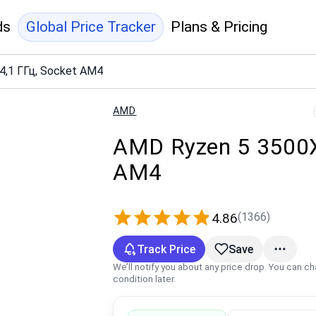
ds
Global Price Tracker
Plans & Pricing
4,1 ГГц, Socket AM4
AMD
AMD Ryzen 5 3500X:
AM4
(1366)
4.86
Track Price
Save
We’ll notify you about any price drop. You can c
condition later.