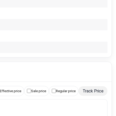
Track Price
Effective price
Sale price
Regular price