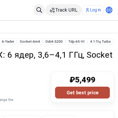
Track URL
Log in
6-Yader
Socket-Am4
Ddr4-3200
Tdp-65-Vt
4.1 Ггц Turbo
 6 ядер, 3,6–4,1 ГГц, Socket
₽5,499
Get best price
hange the