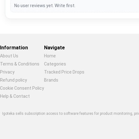
No user reviews yet. Write first.
Information
Navigate
About Us
Home
Terms & Conditions
Categories
Privacy
Tracked Price Drops
Restore previous
Start new
Cancel
Refund policy
Brands
Cookie Consent Policy
Help & Contact
Igoteka sells subscription access to software features for product monitoring, pri