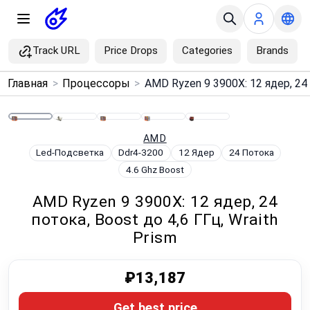
Track URL
Price Drops
Categories
Brands
×
Главная
>
Процессоры
>
Menu
Home
AMD
Led-Подсветка
Ddr4-3200
12 Ядер
24 Потока
4.6 Ghz Boost
Search
AMD Ryzen 9 3900X: 12 ядер, 24
Price Drops
потока, Boost до 4,6 ГГц, Wraith
Prism
Categories
₽13,187
Brands
Get best price