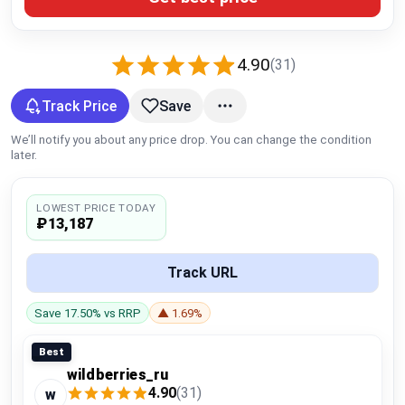
Global Price Tracker
Blog
4.90
(31)
Track Price
Save
Compare
We’ll notify you about any price drop. You can change the condition
later.
Plans & Pricing
LOWEST PRICE TODAY
Log in
₽13,187
Track URL
Save 17.50% vs RRP
▲ 1.69%
Best
wildberries_ru
4.90
(31)
w