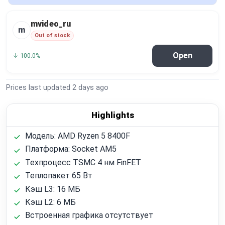
Global Price Tracker
mvideo_ru
m
Blog
Out of stock
Open
↓ 100.0%
Compare
Prices last updated
2 days ago
Plans & Pricing
Highlights
Log in
Модель: AMD Ryzen 5 8400F
Платформа: Socket AM5
Техпроцесс TSMC 4 нм FinFET
Теплопакет 65 Вт
Кэш L3: 16 МБ
Кэш L2: 6 МБ
Встроенная графика отсутствует