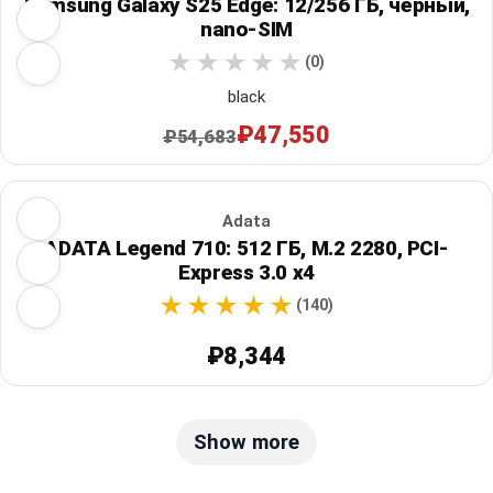
Samsung Galaxy S25 Edge: 12/256 ГБ, черный,
nano-SIM
(0)
black
₽47,550
₽54,683
Adata
ADATA Legend 710: 512 ГБ, M.2 2280, PCI-
Express 3.0 x4
(140)
₽8,344
Show more