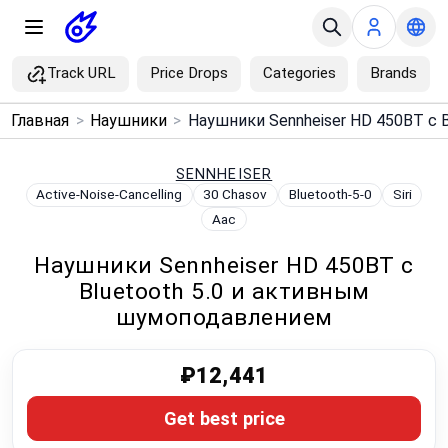
Track URL
Price Drops
Categories
Brands
×
Главная
>
Наушники
>
Menu
SENNHEISER
Active-Noise-Cancelling
30 Chasov
Bluetooth-5-0
Siri
Home
Aac
Search
Наушники Sennheiser HD 450BT с
Bluetooth 5.0 и активным
Price Drops
шумоподавлением
Categories
₽12,441
Brands
Get best price