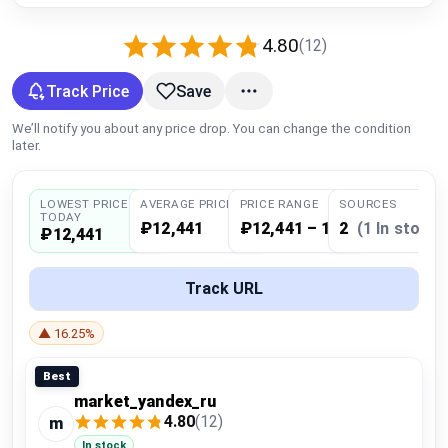
Global Price Tracker
4.80
(12)
Blog
Track Price
Save
Compare
We’ll notify you about any price drop. You can change the condition
later.
Plans & Pricing
LOWEST PRICE
AVERAGE PRICE
PRICE RANGE
SOURCES
TODAY
₽12,441
₽12,441 – 12,441
2
(1 In stock)
₽12,441
Log in
Track URL
▲ 16.25%
Best
market_yandex_ru
4.80
(12)
m
In stock