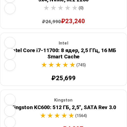
(0)
₽23,240
₽24,990
Intel
Intel Core i7-11700: 8 ядер, 2,5 ГГц, 16 МБ
Smart Cache
(745)
₽25,699
Kingston
Kingston KC600: 512 ГБ, 2,5", SATA Rev 3.0
(1564)