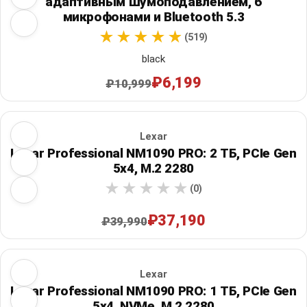
адаптивным шумоподавлением, 6
микрофонами и Bluetooth 5.3
(519)
black
₽6,199
₽10,999
Lexar
Lexar Professional NM1090 PRO: 2 ТБ, PCIe Gen
5x4, M.2 2280
(0)
₽37,190
₽39,990
Lexar
Lexar Professional NM1090 PRO: 1 ТБ, PCIe Gen
5x4, NVMe, M.2 2280