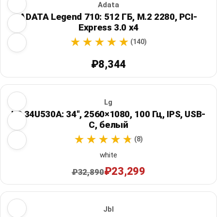
Adata
ADATA Legend 710: 512 ГБ, M.2 2280, PCI-
Express 3.0 x4
(140)
₽8,344
Lg
LG 34U530A: 34", 2560×1080, 100 Гц, IPS, USB-
C, белый
(8)
white
₽23,299
₽32,890
Jbl