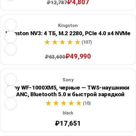
₽4,807
₽12,787
Kingston
Kingston NV3: 4 ТБ, M.2 2280, PCIe 4.0 x4 NVMe
(107)
₽49,990
₽63,600
Sony
Sony WF-1000XM5, черные — TWS-наушники
с ANC, Bluetooth 5.0 и быстрой зарядкой
(10)
black
₽17,651