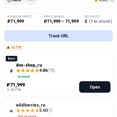
Global Price Tracker
AVERAGE PRICE
PRICE RANGE
SOURCES
Blog
₽71,999
₽71,999 – 71,999
2
(1 In stock)
Compare
Track URL
▲ 10.77%
Plans & Pricing
Best
Log in
dns-shop_ru
4.86
(75)
d
In stock
₽71,999
Open
↑ 10.77%
wildberries_ru
5.00
(7)
w
Out of stock