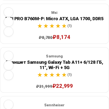
Msi
MSI PRO B760M-P: Micro ATX, LGA 1700, DDR5
(1)
₽8,174
₽8,780
Samsung
Планшет Samsung Galaxy Tab A11+ 6/128 ГБ,
11", Wi‑Fi + 5G
(1)
₽22,999
₽31,999
Sennheiser