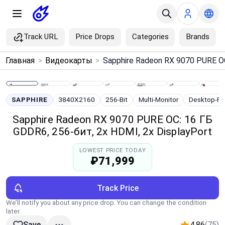
Track URL
Price Drops
Categories
Brands
×
Главная
>
Видеокарты
>
Menu
Home
SAPPHIRE
3840X2160
256-Bit
Multi-Monitor
Desktop-P
Sapphire Radeon RX 9070 PURE OC: 16 ГБ
Search
GDDR6, 256-бит, 2x HDMI, 2x DisplayPort
LOWEST PRICE TODAY
Price Drops
₽71,999
Categories
Track Price
We’ll notify you about any price drop. You can change the condition
Brands
later.
4.86
(75)
Save