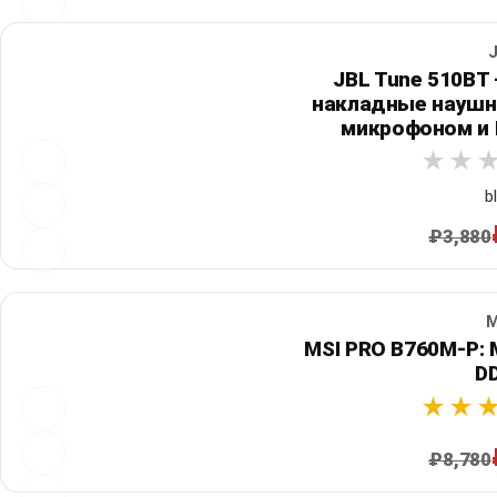
J
JBL Tune 510BT
накладные наушник
микрофоном и P
b
₽3,880
M
MSI PRO B760M-P: M
D
₽8,780