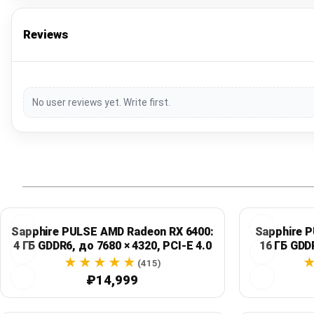
Reviews
No user reviews yet. Write first.
Sapphire PULSE AMD Radeon RX 6400:
Sapphire P
4 ГБ GDDR6, до 7680 × 4320, PCI-E 4.0
16 ГБ GDDR
(415)
₽14,999