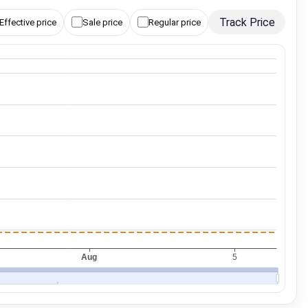
Track Price
Effective price
Sale price
Regular price