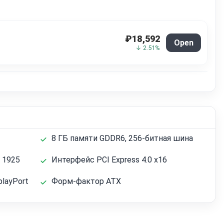
₽18,592
Open
↓ 2.51%
8 ГБ памяти GDDR6, 256-битная шина
 1925
Интерфейс PCI Express 4.0 x16
playPort
Форм-фактор ATX