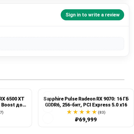
Sign in to write a review
RX 6500 XT
Sapphire Pulse Radeon RX 9070: 16 ГБ
, Boost до
GDDR6, 256-бит, PCI Express 5.0 x16
7)
(83)
₽69,999