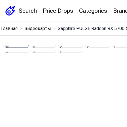
Search
Price Drops
Categories
Bran
×
Главная
>
Видеокарты
>
Sapphire PULSE Radeon RX 5700 X
Menu
Home
Search
Price Drops
Categories
Brands
Global Price Tracker