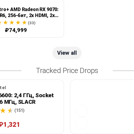
itro+ AMD Radeon RX 9070:
R6, 256-бит, 2x HDMI, 2x
DisplayPort
(33)
₽74,999
View all
Tracked Price Drops
tel
6600: 2,4 ГГц, Socket
66 МГц, SLACR
(151)
₽1,321