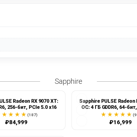
Sapphire
ULSE Radeon RX 9070 XT:
Sapphire PULSE Radeon 
6, 256-бит, PCIe 5.0 x16
OC: 4 ГБ GDDR6, 64-бит
2825 МГц
(187)
(9
₽84,999
₽16,999