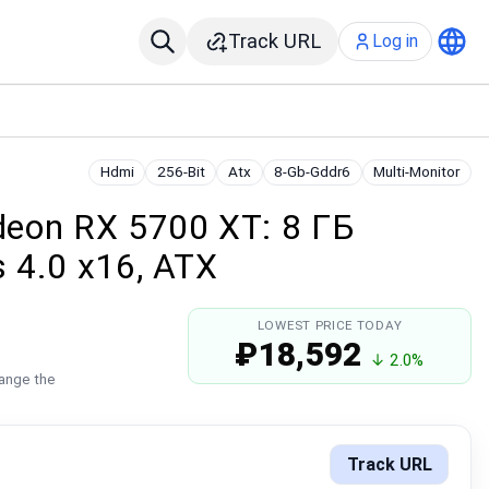
Track URL
Log in
Hdmi
256-Bit
Atx
8-Gb-Gddr6
Multi-Monitor
deon RX 5700 XT: 8 ГБ
 4.0 x16, ATX
LOWEST PRICE TODAY
₽18,592
↓ 2.0%
hange the
Track URL