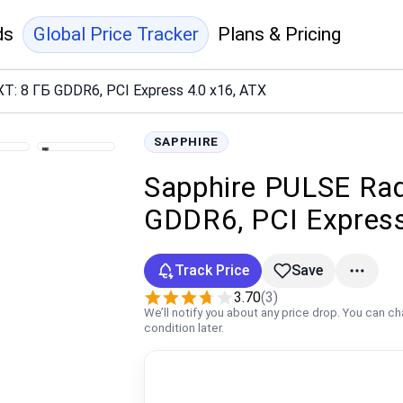
ds
Global Price Tracker
Plans & Pricing
T: 8 ГБ GDDR6, PCI Express 4.0 x16, ATX
SAPPHIRE
Sapphire PULSE Ra
GDDR6, PCI Express
Track Price
Save
3.70
(3)
We’ll notify you about any price drop. You can c
condition later.