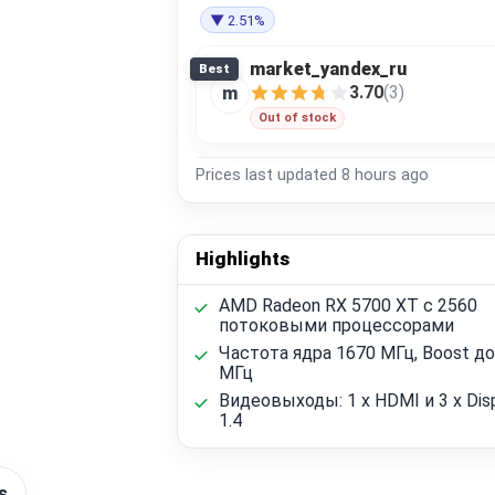
▼ 2.51%
market_yandex_ru
Best
3.70
(3)
m
Out of stock
Prices last updated
8 hours ago
Highlights
AMD Radeon RX 5700 XT с 2560
потоковыми процессорами
Частота ядра 1670 МГц, Boost до
МГц
Видеовыходы: 1 x HDMI и 3 x Dis
1.4
s