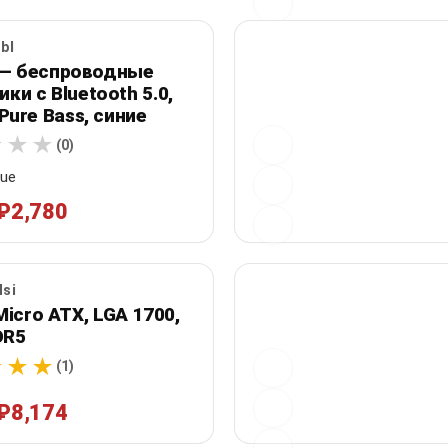
bl
 — беспроводные
и с Bluetooth 5.0,
ure Bass, синие
(0)
lue
₽2,780
si
icro ATX, LGA 1700,
DR5
(1)
₽8,174