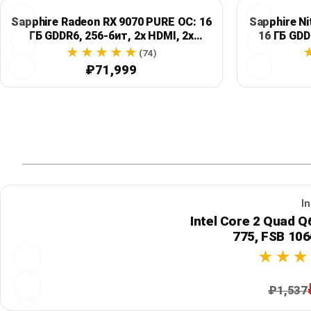
Sapphire Radeon RX 9070 PURE OC: 16
Sapphire N
ГБ GDDR6, 256-бит, 2x HDMI, 2x
16 ГБ GDD
DisplayPort
(74)
₽71,999
In
Intel Core 2 Quad Q
775, FSB 10
₽1,537