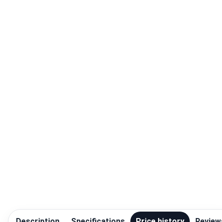
Blog
Compare
Plans & Pricing
Log in
Description
Specifications
Price history
Review