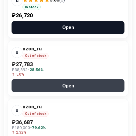
c
In stock
₽26,720
Open
ozon_ru
o
Out of stock
₽27,783
₽38,892
-28.56%
↑ 5.0%
Open
ozon_ru
o
Out of stock
₽36,687
₽180,000
-79.62%
↑ 2.32%