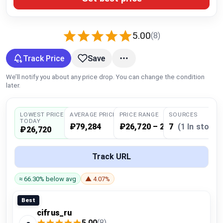
Global Price Tracker
Blog
5.00
(8)
Track Price
Save
Compare
We’ll notify you about any price drop. You can change the condition
later.
Plans & Pricing
LOWEST PRICE
AVERAGE PRICE
PRICE RANGE
SOURCES
Log in
TODAY
₽79,284
₽26,720 – 225,946
7
(1 In stock)
₽26,720
Track URL
≈ 66.30% below avg
▲ 4.07%
Best
cifrus_ru
5.00
(8)