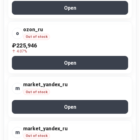
Open
ozon_ru
o
Out of stock
₽225,946
↑ 4.07%
Open
market_yandex_ru
m
Out of stock
Open
market_yandex_ru
m
Out of stock