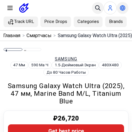
Track URL
Price Drops
Categories
Brands
×
Главная
>
Смартчасы
>
Menu
Home
SAMSUNG
47 Мм
590 Ма·Ч
1.5-Дюймовый Экран
480X480
До 80 Часов Работы
Search
Samsung Galaxy Watch Ultra (2025),
Price Drops
47 мм, Marine Band M/L, Titanium
Blue
Categories
₽26,720
Brands
Get best price