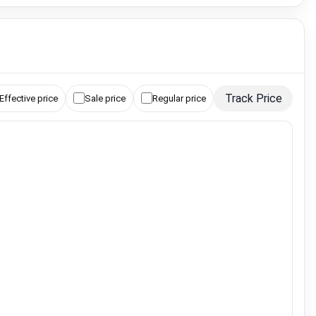
Track Price
Effective price
Sale price
Regular price