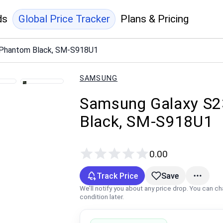
ds
Global Price Tracker
Plans & Pricing
, Phantom Black, SM-S918U1
SAMSUNG
Samsung Galaxy S23
Black, SM-S918U1
0.00
Track Price
Save
We’ll notify you about any price drop. You can c
condition later.