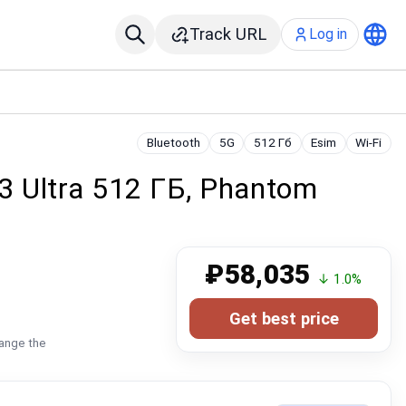
Track URL
Log in
Bluetooth
5G
512 Гб
Esim
Wi-Fi
 Ultra 512 ГБ, Phantom
₽58,035
↓ 1.0%
Get best price
hange the