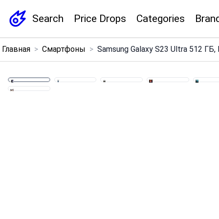
Search
Price Drops
Categories
Bran
×
Главная
>
Смартфоны
>
Samsung Galaxy S23 Ultra 512 ГБ
Menu
Home
Search
Price Drops
Categories
Brands
Global Price Tracker