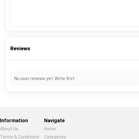
Reviews
No user reviews yet. Write first.
Information
Navigate
About Us
Home
Terms & Conditions
Categories