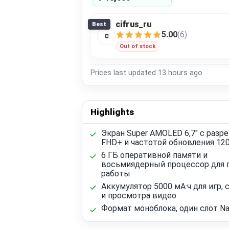
cifrus_ru
Best
5.00
(6)
c
Out of stock
Prices last updated
13 hours ago
Highlights
Экран Super AMOLED 6,7" с раз
FHD+ и частотой обновления 120
6 ГБ оперативной памяти и
восьмиядерный процессор для 
работы
Аккумулятор 5000 мА·ч для игр, 
и просмотра видео
Формат моноблока, один слот N