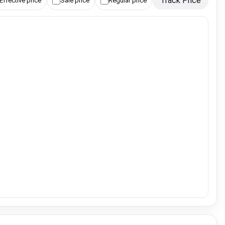
Track Price
Effective price
Sale price
Regular price