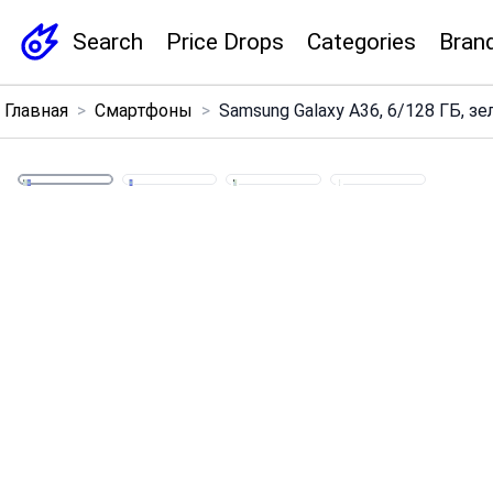
Search
Price Drops
Categories
Bran
×
Главная
>
Смартфоны
>
Samsung Galaxy A36, 6/128 ГБ, зе
Menu
Home
Search
Price Drops
Categories
Brands
Global Price Tracker