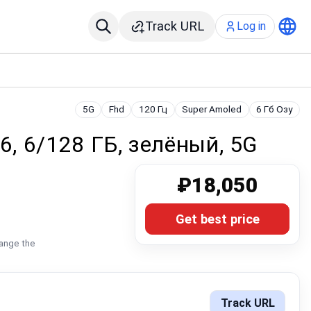
Track URL
Log in
5G
Fhd
120 Гц
Super Amoled
6 Гб Озу
6, 6/128 ГБ, зелёный, 5G
₽18,050
Get best price
hange the
Track URL