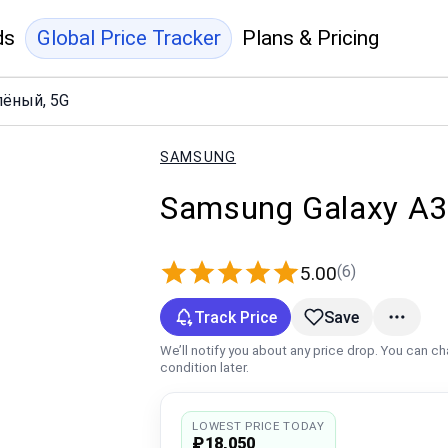
ds
Global Price Tracker
Plans & Pricing
лёный, 5G
SAMSUNG
Samsung Galaxy A3
(6)
5.00
Track Price
Save
We’ll notify you about any price drop. You can c
condition later.
LOWEST PRICE TODAY
₽18,050