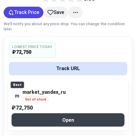
Global Price Tracker
Track Price
Save
Blog
We’ll notify you about any price drop. You can change the condition
later.
Compare
LOWEST PRICE TODAY
₽72,750
Plans & Pricing
Track URL
Log in
Best
market_yandex_ru
m
Out of stock
₽72,750
Open