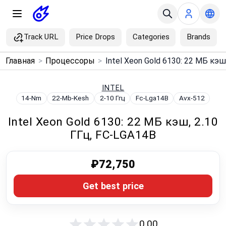
Track URL
Price Drops
Categories
Brands
×
Главная
>
Процессоры
>
Menu
INTEL
14-Nm
22-Mb-Kesh
2-10 Ггц
Fc-Lga14B
Avx-512
Home
Intel Xeon Gold 6130: 22 МБ кэш, 2.10
Search
ГГц, FC-LGA14B
Price Drops
₽72,750
Categories
Get best price
Brands
0.00