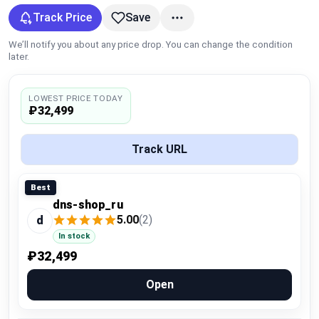
Global Price Tracker
Track Price
Save
We’ll notify you about any price drop. You can change the condition
Blog
later.
Compare
LOWEST PRICE TODAY
₽32,499
Plans & Pricing
Track URL
Log in
Best
dns-shop_ru
5.00
(2)
d
In stock
₽32,499
Open