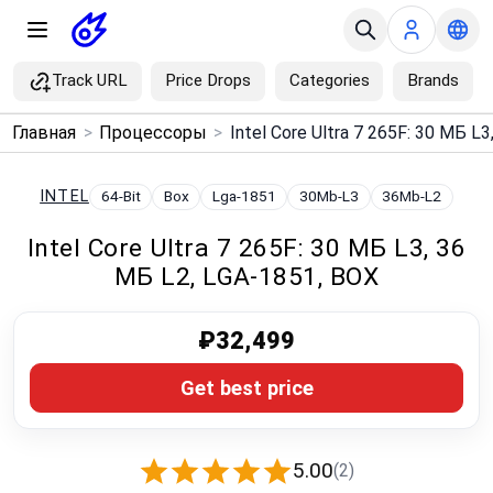
Track URL
Price Drops
Categories
Brands
×
Главная
>
Процессоры
>
Menu
INTEL
64-Bit
Box
Lga-1851
30Mb-L3
36Mb-L2
Home
Intel Core Ultra 7 265F: 30 МБ L3, 36
МБ L2, LGA-1851, BOX
Search
Price Drops
₽32,499
Get best price
Categories
Brands
5.00
(2)