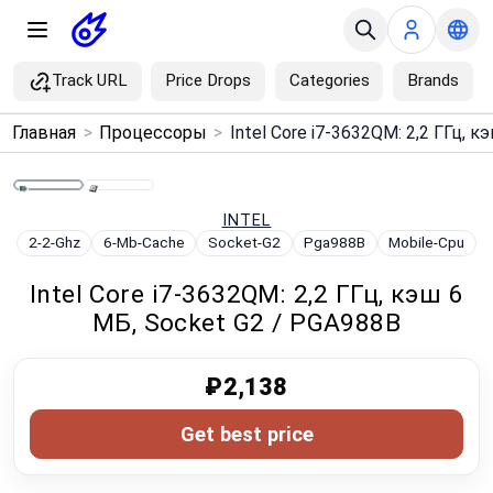
Track URL
Price Drops
Categories
Brands
×
Главная
>
Процессоры
>
Menu
Home
INTEL
2-2-Ghz
6-Mb-Cache
Socket-G2
Pga988B
Mobile-Cpu
Search
Intel Core i7-3632QM: 2,2 ГГц, кэш 6
МБ, Socket G2 / PGA988B
Price Drops
₽2,138
Categories
Get best price
Brands