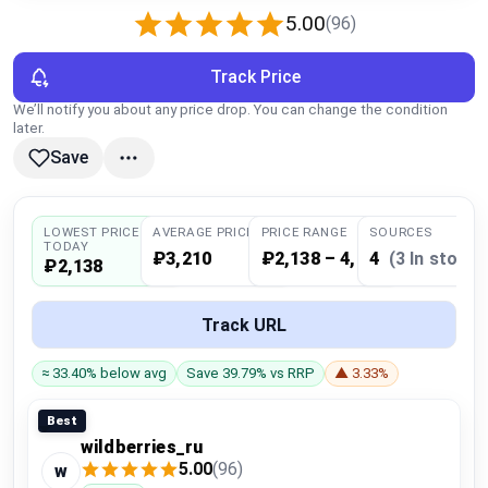
Global Price Tracker
5.00
(96)
Blog
Track Price
We’ll notify you about any price drop. You can change the condition
later.
Compare
Save
Plans & Pricing
LOWEST PRICE
AVERAGE PRICE
PRICE RANGE
SOURCES
TODAY
₽3,210
₽2,138 – 4,502
4
(3 In stock)
₽2,138
Log in
Track URL
≈ 33.40% below avg
Save 39.79% vs RRP
▲ 3.33%
Best
wildberries_ru
5.00
(96)
w