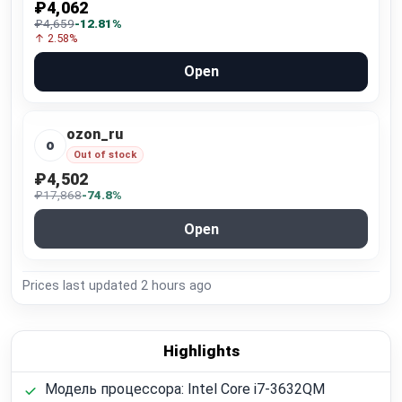
₽4,062
₽4,659
-12.81%
↑ 2.58%
Open
ozon_ru
o
Out of stock
₽4,502
₽17,868
-74.8%
Open
Prices last updated
2 hours ago
Highlights
Модель процессора: Intel Core i7-3632QM