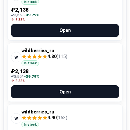
In stock
₽2,138
₽3,551
-39.79%
↑ 3.33%
Open
wildberries_ru
4.80
(115)
w
In stock
₽2,138
₽3,551
-39.79%
↑ 3.33%
Open
wildberries_ru
4.90
(153)
w
In stock