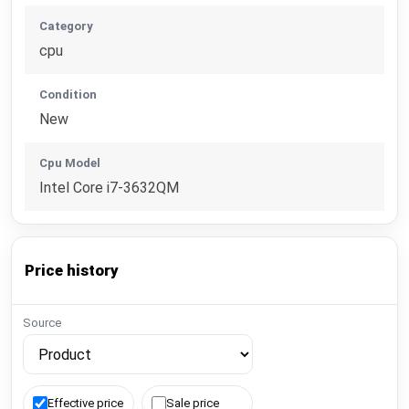
Category
cpu
Condition
New
Cpu Model
Intel Core i7-3632QM
Price history
Source
Effective price
Sale price