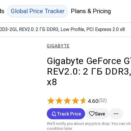
ds
Global Price Tracker
Plans & Pricing
3-2GL REV2.0: 2 ГБ DDR3, Low Profile, PCI Express 2.0 x8
GIGABYTE
Gigabyte GeForce 
REV2.0: 2 ГБ DDR3, 
x8
(52)
4.60
Track Price
Save
We’ll notify you about any price drop. You can c
condition later.