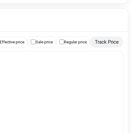
Track Price
Effective price
Sale price
Regular price