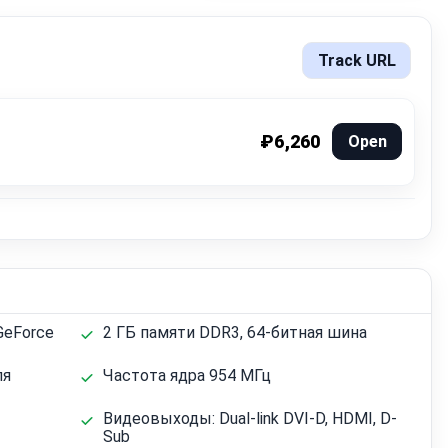
Track URL
₽6,260
Open
GeForce
2 ГБ памяти DDR3, 64-битная шина
ля
Частота ядра 954 МГц
Видеовыходы: Dual-link DVI-D, HDMI, D-
Sub