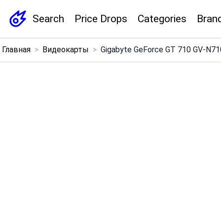
Search
Price Drops
Categories
Bran
×
Главная
>
Видеокарты
>
Gigabyte GeForce GT 710 GV-N710D
Menu
Home
Search
Price Drops
Categories
Brands
Global Price Tracker