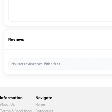
Reviews
No user reviews yet. Write first.
Information
Navigate
About Us
Home
Terms & Conditions
Categories