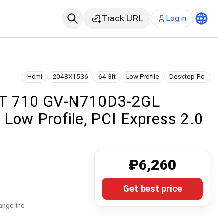
Track URL
Log in
Hdmi
2048X1536
64-Bit
Low Profile
Desktop-Pc
GT 710 GV-N710D3-2GL
Low Profile, PCI Express 2.0
₽6,260
Get best price
hange the