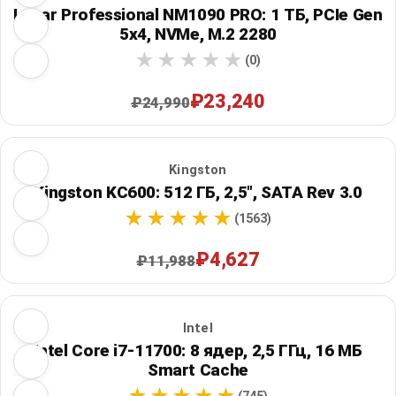
Lexar Professional NM1090 PRO: 1 ТБ, PCIe Gen
5x4, NVMe, M.2 2280
(0)
₽23,240
₽24,990
Kingston
Kingston KC600: 512 ГБ, 2,5", SATA Rev 3.0
(1563)
₽4,627
₽11,988
Intel
Intel Core i7-11700: 8 ядер, 2,5 ГГц, 16 МБ
Smart Cache