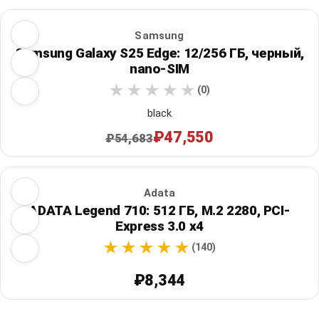
Samsung
Samsung Galaxy S25 Edge: 12/256 ГБ, черный,
nano-SIM
(0)
black
₽47,550
₽54,683
Adata
ADATA Legend 710: 512 ГБ, M.2 2280, PCI-
Express 3.0 x4
(140)
₽8,344