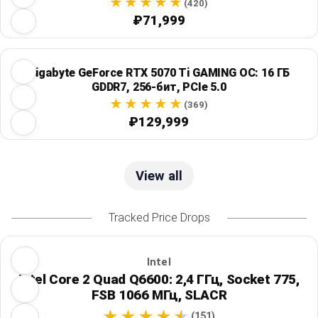
(420)
₽71,999
Gigabyte GeForce RTX 5070 Ti GAMING OC: 16 ГБ
GDDR7, 256-бит, PCIe 5.0
(369)
₽129,999
View all
Tracked Price Drops
Intel
Intel Core 2 Quad Q6600: 2,4 ГГц, Socket 775,
FSB 1066 МГц, SLACR
(151)