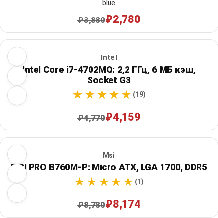
blue
₽2,780
₽3,880
Intel
Intel Core i7-4702MQ: 2,2 ГГц, 6 МБ кэш,
Socket G3
(19)
₽4,159
₽4,770
Msi
MSI PRO B760M-P: Micro ATX, LGA 1700, DDR5
(1)
₽8,174
₽8,780