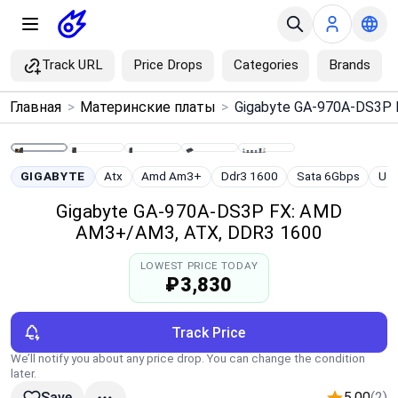
Track URL
Price Drops
Categories
Brands
×
Главная
>
Материнские платы
>
Menu
Home
GIGABYTE
Atx
Amd Am3+
Ddr3 1600
Sata 6Gbps
Usb
Gigabyte GA-970A-DS3P FX: AMD
Search
AM3+/AM3, ATX, DDR3 1600
LOWEST PRICE TODAY
Price Drops
₽3,830
Categories
Track Price
We’ll notify you about any price drop. You can change the condition
Brands
later.
5.00
(2)
Save