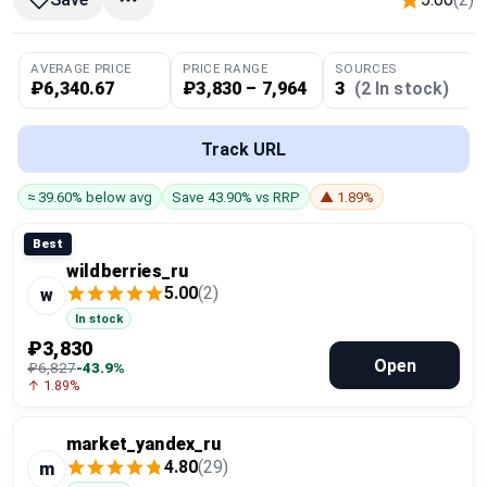
Global Price Tracker
AVERAGE PRICE
PRICE RANGE
SOURCES
Blog
₽6,340.67
₽3,830 – 7,964
3
(2 In stock)
Compare
Track URL
≈ 39.60% below avg
Save 43.90% vs RRP
▲ 1.89%
Plans & Pricing
Best
Log in
wildberries_ru
5.00
(2)
w
In stock
₽3,830
Open
₽6,827
-43.9%
↑ 1.89%
market_yandex_ru
4.80
(29)
m