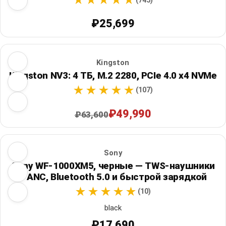
(745)
₽25,699
Kingston
Kingston NV3: 4 ТБ, M.2 2280, PCIe 4.0 x4 NVMe
(107)
₽49,990
₽63,600
Sony
Sony WF-1000XM5, черные — TWS-наушники
с ANC, Bluetooth 5.0 и быстрой зарядкой
(10)
black
₽17,690