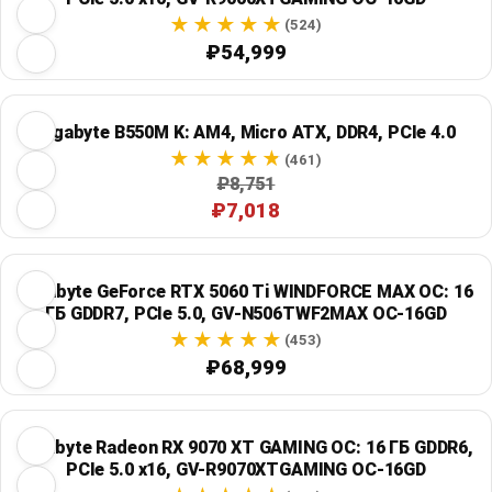
(524)
₽54,999
Gigabyte B550M K: AM4, Micro ATX, DDR4, PCIe 4.0
(461)
₽8,751
₽7,018
Gigabyte GeForce RTX 5060 Ti WINDFORCE MAX OC: 16
ГБ GDDR7, PCIe 5.0, GV-N506TWF2MAX OC-16GD
(453)
₽68,999
Gigabyte Radeon RX 9070 XT GAMING OC: 16 ГБ GDDR6,
PCIe 5.0 x16, GV-R9070XTGAMING OC-16GD