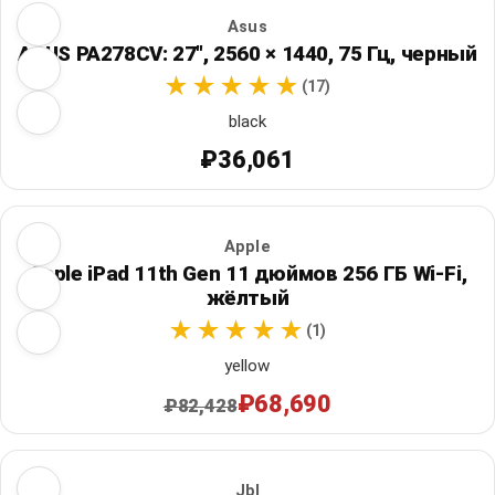
Asus
ASUS PA278CV: 27", 2560 × 1440, 75 Гц, черный
(17)
black
₽36,061
Apple
Apple iPad 11th Gen 11 дюймов 256 ГБ Wi‑Fi,
жёлтый
(1)
yellow
₽68,690
₽82,428
Jbl