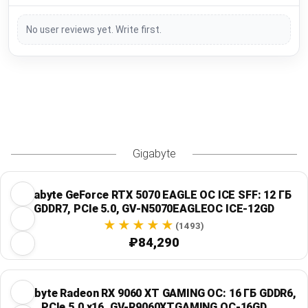
No user reviews yet. Write first.
Gigabyte
Gigabyte GeForce RTX 5070 EAGLE OC ICE SFF: 12 ГБ
GDDR7, PCIe 5.0, GV-N5070EAGLEOC ICE-12GD
(1493)
₽84,290
Gigabyte Radeon RX 9060 XT GAMING OC: 16 ГБ GDDR6,
PCIe 5.0 x16, GV-R9060XTGAMING OC-16GD