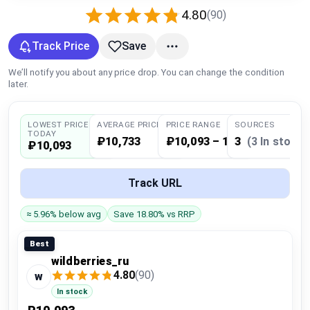
Global Price Tracker
4.80
(90)
Track Price
Save
Blog
We’ll notify you about any price drop. You can change the condition
Compare
later.
LOWEST PRICE
AVERAGE PRICE
PRICE RANGE
SOURCES
Plans & Pricing
TODAY
₽10,733
₽10,093 – 11,646
3
(3 In stock)
₽10,093
Log in
Track URL
≈ 5.96% below avg
Save 18.80% vs RRP
Best
wildberries_ru
4.80
(90)
w
In stock