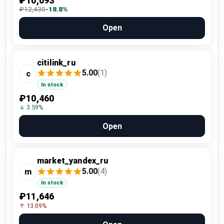
₽10,093
₽12,430
-18.8%
Open
citilink_ru
5.00
(1)
c
In stock
₽10,460
↓ 3.59%
Open
market_yandex_ru
5.00
(4)
m
In stock
₽11,646
↑ 13.09%