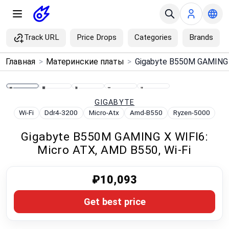
Track URL
Price Drops
Categories
Brands
×
Главная
>
Материнские платы
>
Menu
Home
GIGABYTE
Wi-Fi
Ddr4-3200
Micro-Atx
Amd-B550
Ryzen-5000
Search
Gigabyte B550M GAMING X WIFI6:
Micro ATX, AMD B550, Wi‑Fi
Price Drops
₽10,093
Categories
Get best price
Brands