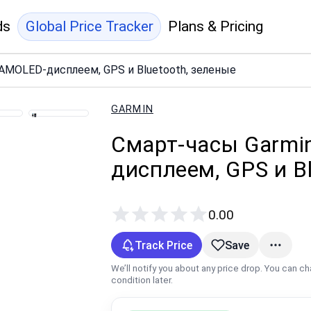
ds
Global Price Tracker
Plans & Pricing
с AMOLED-дисплеем, GPS и Bluetooth, зеленые
GARMIN
Смарт-часы Garmin
дисплеем, GPS и B
0.00
Track Price
Save
We’ll notify you about any price drop. You can c
condition later.