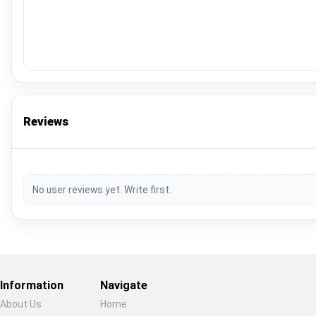
Reviews
No user reviews yet. Write first.
Information
Navigate
About Us
Home