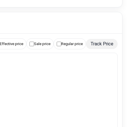
Track Price
Effective price
Sale price
Regular price