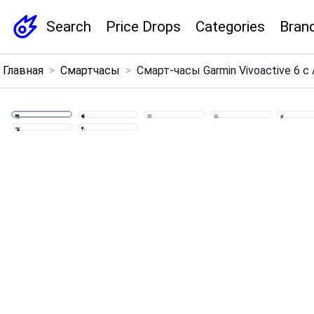
Search
Price Drops
Categories
Bran
×
Главная
>
Смартчасы
>
Смарт-часы Garmin Vivoactive 6 
Menu
Home
Search
Price Drops
Categories
Brands
Global Price Tracker