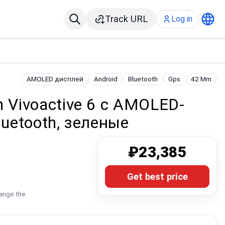
Track URL
Log in
AMOLED дисплей
Android
Bluetooth
Gps
42 Mm
 Vivoactive 6 с AMOLED-
luetooth, зеленые
₽23,385
Get best price
hange the