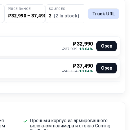
PRICE RANGE
SOURCES
Track URL
₽32,990 – 37,490
2
(2 In stock)
₽32,990
Open
₽37,939
-13.04%
₽37,490
Open
₽43,114
-13.04%
ия
Прочный корпус из армированного
ом
волокном полимера и стекло Corning