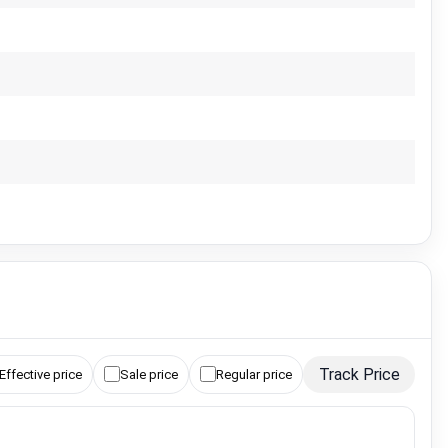
Track Price
Effective price
Sale price
Regular price