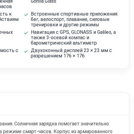
енная
Gorilla Glass
часов
сть к
Встроенные спортивные приложения:
йствиям
бег, велоспорт, плавание, силовые
тренировки и другие режимы
очных
Навигация с GPS, GLONASS и Galileo, а
также 3-осевой компас и
барометрический альтиметр
мость с
Двухоконный дисплей 23 × 23 мм с
разрешением 176 × 176
ования. Солнечная зарядка помогает значительно
в режиме смарт-часов. Корпус из армированного