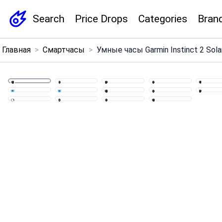
Search
Price Drops
Categories
Bran
×
Главная
>
Смартчасы
>
Умные часы Garmin Instinct 2 Solar
Menu
Home
Search
Price Drops
Categories
Brands
Global Price Tracker