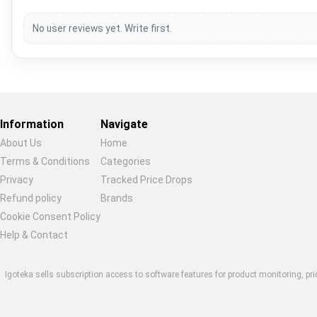
No user reviews yet. Write first.
Information
Navigate
About Us
Home
Terms & Conditions
Categories
Privacy
Tracked Price Drops
Restore previous
Start new
Cancel
Refund policy
Brands
Cookie Consent Policy
Help & Contact
Igoteka sells subscription access to software features for product monitoring, pri