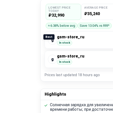
LOWEST PRICE
AVERAGE PRICE
TODAY
₽35,240
₽32,990
≈ 6.38% below avg
Save 13.04% vs RRP
gsm-store_ru
Best
g
In stock
gsm-store_ru
g
In stock
Prices last updated
18 hours ago
Highlights
Солнечная зарядка для увеличен
времени работы; при достаточн