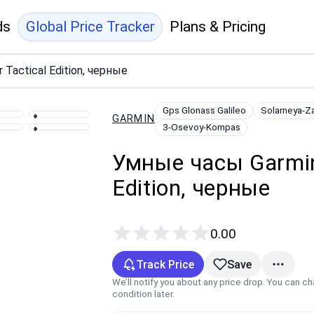
ds
Global Price Tracker
Plans & Pricing
 Tactical Edition, черные
Gps Glonass Galileo
Solarneya-Z
GARMIN
3-Osevoy-Kompas
Умные часы Garmin I
Edition, черные
0.00
Track Price
Save
We’ll notify you about any price drop. You can c
condition later.