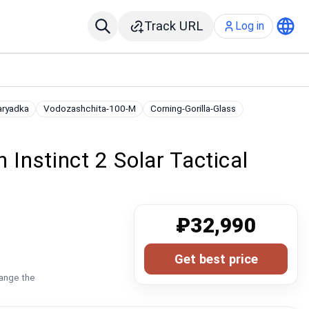
Track URL
Log in
aryadka
Vodozashchita-100-M
Corning-Gorilla-Glass
nstinct 2 Solar Tactical
₽32,990
Get best price
hange the