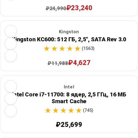
₽23,240
₽24,990
Kingston
Kingston KC600: 512 ГБ, 2,5", SATA Rev 3.0
(1563)
₽4,627
₽11,988
Intel
Intel Core i7-11700: 8 ядер, 2,5 ГГц, 16 МБ
Smart Cache
(745)
₽25,699