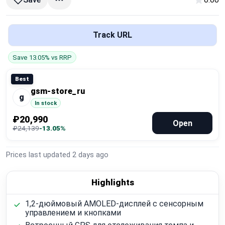
Global Price Tracker
Blog
Track URL
Save 13.05% vs RRP
Compare
Best
gsm-store_ru
Plans & Pricing
g
In stock
₽20,990
Log in
Open
₽24,139
-13.05%
Prices last updated
2 days ago
Highlights
1,2-дюймовый AMOLED-дисплей с сенсорным
управлением и кнопками