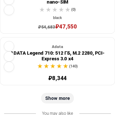
nano-SIM
(0)
black
₽47,550
₽54,683
Adata
ADATA Legend 710: 512 ГБ, M.2 2280, PCI-
Express 3.0 x4
(140)
₽8,344
Show more
You may also like