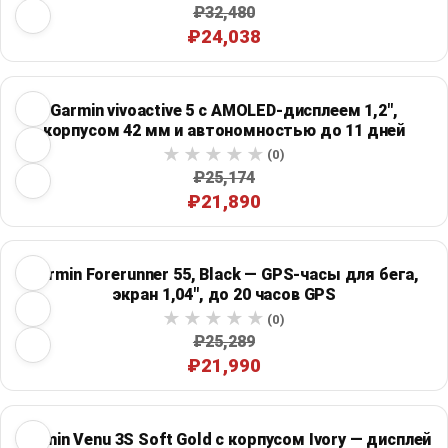
₽32,480
₽24,038
Garmin vivoactive 5 с AMOLED-дисплеем 1,2",
корпусом 42 мм и автономностью до 11 дней
(0)
₽25,174
₽21,890
Garmin Forerunner 55, Black — GPS-часы для бега,
экран 1,04", до 20 часов GPS
(0)
₽25,289
₽21,990
Garmin Venu 3S Soft Gold с корпусом Ivory — дисплей