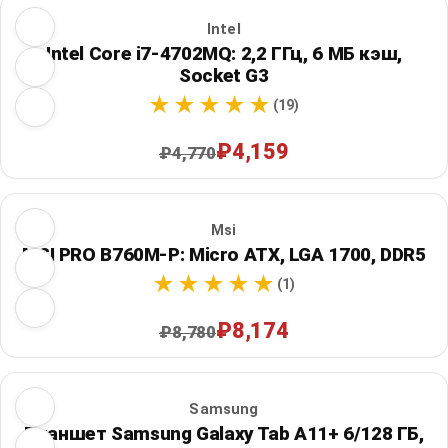
Intel
Intel Core i7-4702MQ: 2,2 ГГц, 6 МБ кэш,
Socket G3
(19)
₽4,159
₽4,770
Msi
MSI PRO B760M-P: Micro ATX, LGA 1700, DDR5
(1)
₽8,174
₽8,780
Samsung
Планшет Samsung Galaxy Tab A11+ 6/128 ГБ,