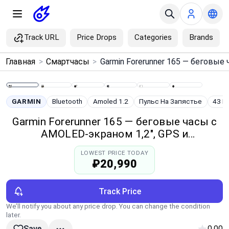
Track URL
Price Drops
Categories
Brands
×
Главная
>
Смартчасы
>
Menu
Home
GARMIN
Bluetooth
Amoled 1.2
Пульс На Запястье
43 
Garmin Forerunner 165 — беговые часы с
Search
AMOLED-экраном 1,2", GPS и
пульсометром
LOWEST PRICE TODAY
Price Drops
₽20,990
Categories
Track Price
We’ll notify you about any price drop. You can change the condition
Brands
later.
0.00
Save