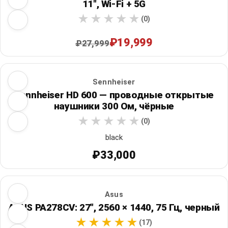
11", Wi‑Fi + 5G
(0)
₽19,999
₽27,999
Sennheiser
Sennheiser HD 600 — проводные открытые
наушники 300 Ом, чёрные
(0)
black
₽33,000
Asus
ASUS PA278CV: 27", 2560 × 1440, 75 Гц, черный
(17)