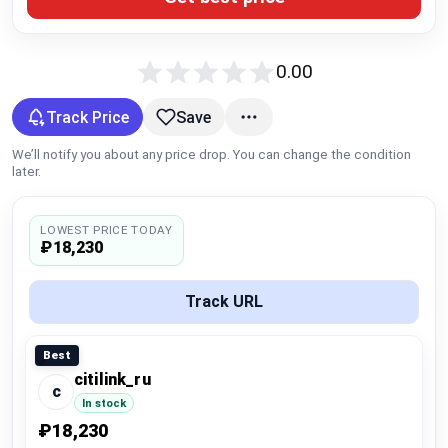
Global Price Tracker
Blog
0.00
Track Price
Save
Compare
We’ll notify you about any price drop. You can change the condition
later.
Plans & Pricing
LOWEST PRICE TODAY
Log in
₽18,230
Track URL
Best
citilink_ru
c
In stock
₽18,230