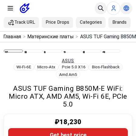
Track URL
Price Drops
Categories
Brands
×
Главная
>
Материнские платы
>
Menu
Home
ASUS
Wi-Fi-6E
Micro-Atx
Pcie 5.0 X16
Bios-Flashback
Amd Am5
Search
ASUS TUF Gaming B850M-E WiFi:
Price Drops
Micro ATX, AMD AM5, Wi-Fi 6E, PCIe
5.0
Categories
₽18,230
Brands
Get best price