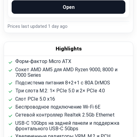
Open
Prices last updated
1 day ago
Highlights
Форм-фактор Micro ATX
Сокет AMD AM5 для AMD Ryzen 9000, 8000 и
7000 Series
Подсистема питания 8+2+1 с 80A DrMOS
Три слота M.2: 1× PCIe 5.0 и 2× PCIe 4.0
Слот PCIe 5.0 x16
Беспроводное подключение Wi-Fi 6E
Сетевой контроллер Realtek 2.5Gb Ethernet
USB-C 10Gbps на задней панели и поддержка
фронтального USB-C 5Gbps
Увеличенные радиаторы VRM, M.2 и PCH