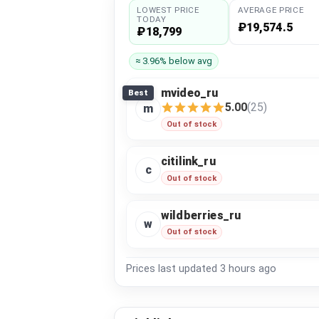
LOWEST PRICE
AVERAGE PRICE
TODAY
₽19,574.5
₽18,799
≈ 3.96% below avg
mvideo_ru
Best
5.00
(25)
m
Out of stock
citilink_ru
c
Out of stock
wildberries_ru
w
Out of stock
Prices last updated
3 hours ago