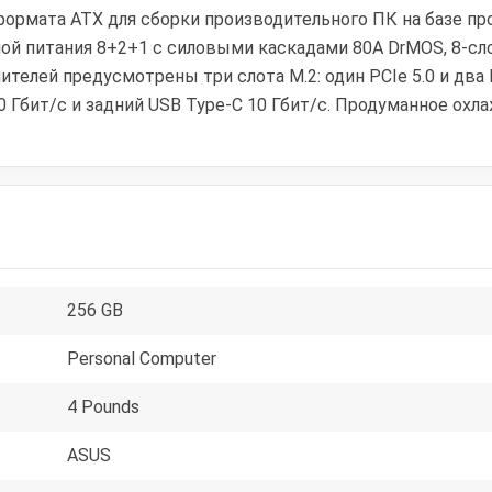
ормата ATX для сборки производительного ПК на базе про
й питания 8+2+1 с силовыми каскадами 80A DrMOS, 8-слой
елей предусмотрены три слота M.2: один PCIe 5.0 и два PCI
20 Гбит/с и задний USB Type‑C 10 Гбит/с. Продуманное охла
256 GB
Personal Computer
4 Pounds
ASUS