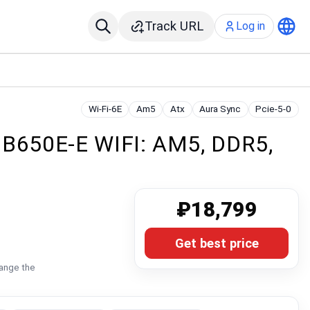
Track URL
Log in
Wi-Fi-6E
Am5
Atx
Aura Sync
Pcie-5-0
B650E-E WIFI: AM5, DDR5,
₽18,799
Get best price
hange the