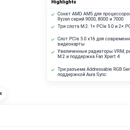
Highlights
Сокет AMD AM5 для процессор
Ryzen серий 9000, 8000 и 7000
Три слота M.2: 1× PCIe 5.0 и 2× PC
Слот PCIe 5.0 x16 для современ
видеокарты
Увеличенные радиаторы VRM, р
M.2 и поддержка Fan Xpert 4
Три разъема Addressable RGB Gen
поддержкой Aura Sync
s