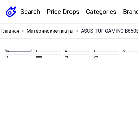
Search
Price Drops
Categories
Bran
×
Главная
>
Материнские платы
>
ASUS TUF GAMING B650E-E
Menu
Home
Search
Price Drops
Categories
Brands
Global Price Tracker