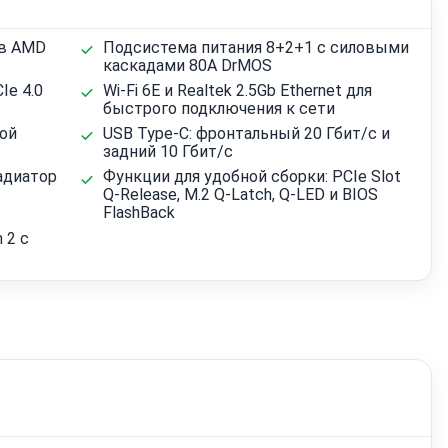
ов AMD
Подсистема питания 8+2+1 с силовыми
каскадами 80A DrMOS
Ie 4.0
Wi‑Fi 6E и Realtek 2.5Gb Ethernet для
быстрого подключения к сети
ной
USB Type‑C: фронтальный 20 Гбит/с и
задний 10 Гбит/с
адиатор
Функции для удобной сборки: PCIe Slot
Q-Release, M.2 Q-Latch, Q-LED и BIOS
FlashBack
 2 с