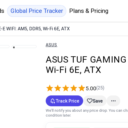
ds
Global Price Tracker
Plans & Pricing
 WIFI: AM5, DDR5, Wi‑Fi 6E, ATX
ASUS
ASUS TUF GAMING 
Wi‑Fi 6E, ATX
(25)
5.00
Track Price
Save
We’ll notify you about any price drop. You can c
condition later.