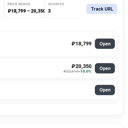
PRICE RANGE
SOURCES
Track URL
₽18,799 – 20,350
3
₽18,799
Open
₽20,350
Open
₽22,610
-10.0%
Open