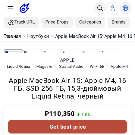
Track URL
Price Drops
Categories
Brands
×
Главная
>
Ноутбуки
>
Menu
Home
APPLE
Liquid Retina
Magsafe
Spatial-Audio
Wi-Fi-6E
Apple M4
Search
Apple MacBook Air 15: Apple M4, 16
ГБ, SSD 256 ГБ, 15,3-дюймовый
Price Drops
Liquid Retina, черный
Categories
₽110,350
↓ 1.0%
Brands
Get best price