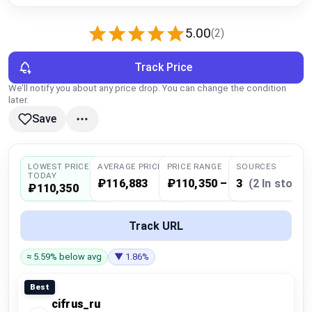
Global Price Tracker
5.00
(2)
Blog
Track Price
Compare
We’ll notify you about any price drop. You can change the condition
later.
Save
Plans & Pricing
LOWEST PRICE
AVERAGE PRICE
PRICE RANGE
SOURCES
Log in
TODAY
₽116,883
₽110,350 – 123,416
3
(2 In stock)
₽110,350
Track URL
≈ 5.59% below avg
▼ 1.86%
Best
cifrus_ru