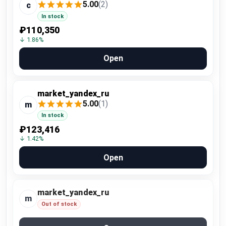
5.00
(2)
c
In stock
₽110,350
↓ 1.86%
Open
market_yandex_ru
5.00
(1)
m
In stock
₽123,416
↓ 1.42%
Open
market_yandex_ru
m
Out of stock