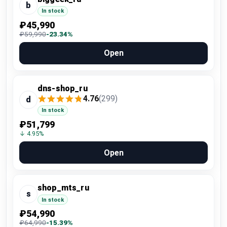
b
In stock
₽45,990
₽59,990
-23.34%
Open
dns-shop_ru
4.76
(299)
d
In stock
₽51,799
↓ 4.95%
Open
shop_mts_ru
s
In stock
₽54,990
₽64,990
-15.39%