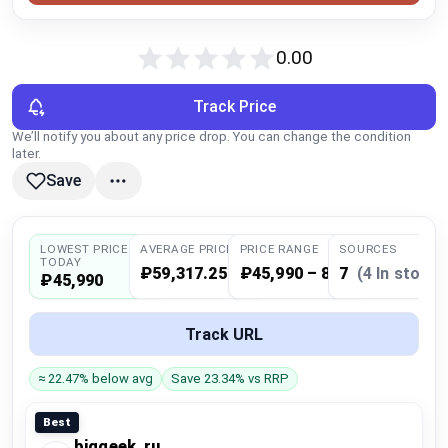
Global Price Tracker
0.00
Blog
Track Price
Compare
We’ll notify you about any price drop. You can change the condition
later.
Save
Plans & Pricing
Log in
LOWEST PRICE
AVERAGE PRICE
PRICE RANGE
SOURCES
TODAY
₽59,317.25
₽45,990 – 84,490
7
(4 In stock)
₽45,990
Track URL
≈ 22.47% below avg
Save 23.34% vs RRP
Best
biggeek_ru