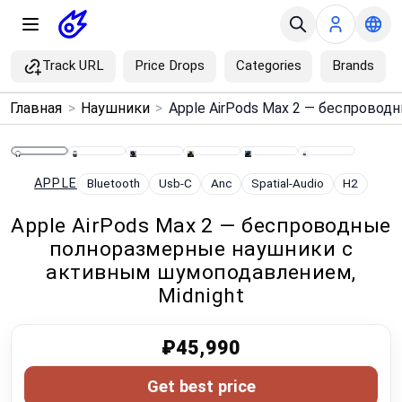
Track URL
Price Drops
Categories
Brands
×
Главная
>
Наушники
>
Menu
Home
APPLE
Bluetooth
Usb-C
Anc
Spatial-Audio
H2
Apple AirPods Max 2 — беспроводные
Search
полноразмерные наушники с
активным шумоподавлением,
Price Drops
Midnight
Categories
₽45,990
Brands
Get best price