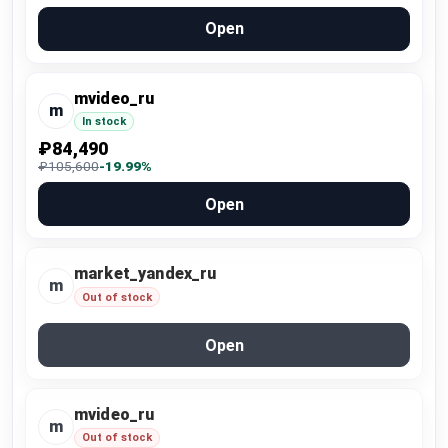
Open
mvideo_ru
m
In stock
₽84,490
₽105,600
-19.99%
Open
market_yandex_ru
m
Out of stock
Open
mvideo_ru
m
Out of stock