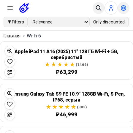
Filters
Only discounted
×
Главная
>
Wi-Fi 6
Menu
Apple iPad 11 A16 (2025) 11" 128 ГБ Wi‑Fi + 5G,
серебристый
Home
(1466)
₽63,299
Search
Price Drops
Samsung Galaxy Tab S9 FE 10.9” 128GB Wi‑Fi, S Pen,
IP68, серый
Categories
(883)
₽46,999
Brands