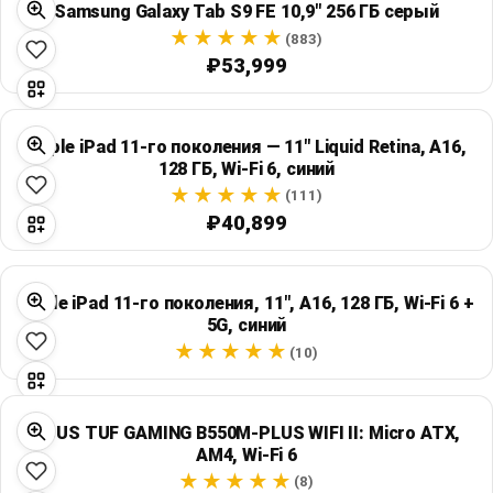
Samsung Galaxy Tab S9 FE 10,9" 256 ГБ серый
Global Price Tracker
(883)
₽53,999
Blog
Compare
Apple iPad 11-го поколения — 11″ Liquid Retina, A16,
128 ГБ, Wi‑Fi 6, синий
(111)
Plans & Pricing
₽40,899
Log in
Apple iPad 11-го поколения, 11″, A16, 128 ГБ, Wi‑Fi 6 +
5G, синий
(10)
ASUS TUF GAMING B550M-PLUS WIFI II: Micro ATX,
AM4, Wi‑Fi 6
(8)