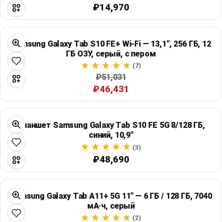
₽14,970
Samsung Galaxy Tab S10 FE+ Wi‑Fi — 13,1", 256 ГБ, 12
ГБ ОЗУ, серый, с пером
(7)
₽51,031
₽46,431
Планшет Samsung Galaxy Tab S10 FE 5G 8/128 ГБ,
синий, 10,9"
(3)
₽48,690
Samsung Galaxy Tab A11+ 5G 11" — 6 ГБ / 128 ГБ, 7040
мА·ч, серый
(2)