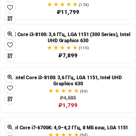
Global Price Tracker
(174)
₽11,799
Blog
Intel Core i3-8100: 3,6 ГГц, LGA 1151 (300 Series), Intel
Compare
UHD Graphics 630
(115)
₽7,899
Plans & Pricing
Log in
Intel Core i3-8100: 3,6 ГГц, LGA 1151, Intel UHD
Graphics 630
(59)
₽4,585
₽1,799
Intel Core i7-6700K: 4,0–4,2 ГГц, 8 МБ кэш, LGA 1151
(50)