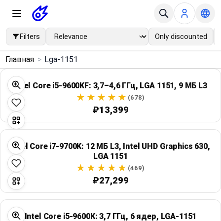
Filters
Only discounted
×
Главная
>
Lga-1151
Menu
Intel Core i5-9600KF: 3,7–4,6 ГГц, LGA 1151, 9 МБ L3
Home
(678)
₽13,399
Search
Intel Core i7-9700K: 12 МБ L3, Intel UHD Graphics 630,
Price Drops
LGA 1151
(469)
Categories
₽27,299
Brands
Intel Core i5-9600K: 3,7 ГГц, 6 ядер, LGA-1151