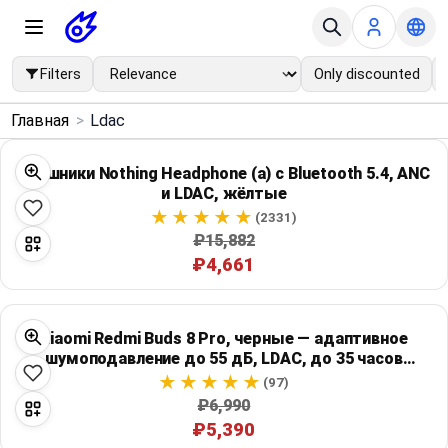
Filters
Only discounted
×
Главная
>
Ldac
Menu
Наушники Nothing Headphone (a) с Bluetooth 5.4, ANC
и LDAC, жёлтые
Home
(2331)
₽15,882
Search
₽4,661
Price Drops
Xiaomi Redmi Buds 8 Pro, черные — адаптивное
Categories
шумоподавление до 55 дБ, LDAC, до 35 часов
работы
(97)
₽6,990
Brands
₽5,390