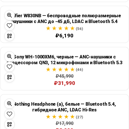
Global Price Tracker
Edifier W830NB — беспроводные полноразмерные
Blog
наушники с ANC до -45 дБ, LDAC и Bluetooth 5.4
(56)
Compare
₽6,190
Plans & Pricing
Sony WH-1000XM6, черные — ANC-наушники с
процессором QN3, 12 микрофонами и Bluetooth 5.3
(46)
Log in
₽45,990
₽31,990
Nothing Headphone (a), белые — Bluetooth 5.4,
гибридное ANC, LDAC Hi-Res
(27)
₽17,990