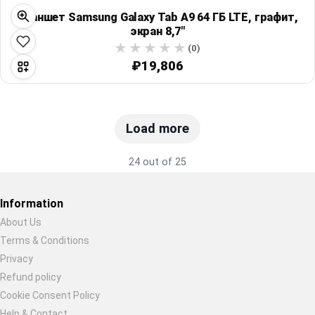
Планшет Samsung Galaxy Tab A9 64 ГБ LTE, графит,
экран 8,7"
(0)
₽19,806
Load more
24 out of 25
Information
About Us
Terms & Conditions
Restore previous
Start new
Cancel
Privacy
Refund policy
Cookie Consent Policy
Help & Contact