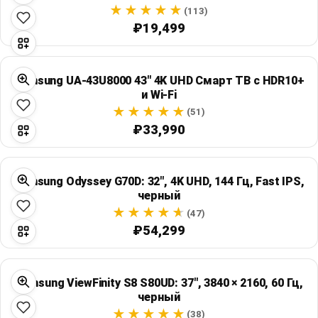
Global Price Tracker
(113)
₽19,499
Blog
Samsung UA-43U8000 43" 4K UHD Смарт ТВ с HDR10+
Compare
и Wi-Fi
(51)
₽33,990
Plans & Pricing
Log in
Samsung Odyssey G70D: 32", 4K UHD, 144 Гц, Fast IPS,
черный
(47)
₽54,299
Samsung ViewFinity S8 S80UD: 37", 3840 × 2160, 60 Гц,
черный
(38)