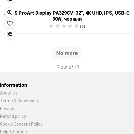
ASUS ProArt Display PA329CV: 32", 4K UHD, IPS, USB-C
90W, черный
(0)
No more
17 out of 17
Information
About Us
Terms & Conditions
Restore previous
Start new
Cancel
Privacy
Refund policy
Cookie Consent Policy
Help & Contact