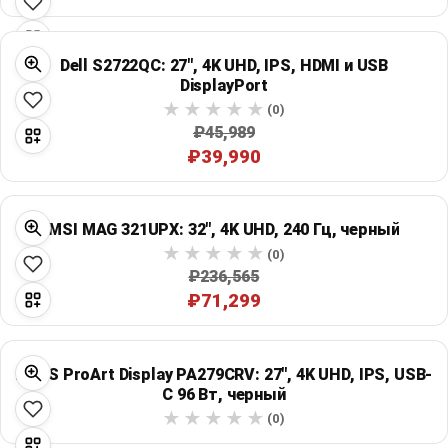
Dell S2722QC: 27", 4K UHD, IPS, HDMI и USB
DisplayPort
(0)
₽45,989
₽39,990
MSI MAG 321UPX: 32", 4K UHD, 240 Гц, черный
(0)
₽236,565
₽71,299
ASUS ProArt Display PA279CRV: 27", 4K UHD, IPS, USB-
C 96 Вт, черный
(0)