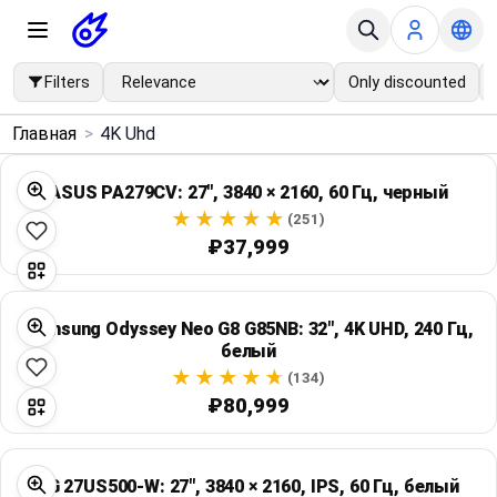
Filters
Only discounted
×
Главная
>
4K Uhd
Menu
ASUS PA279CV: 27", 3840 × 2160, 60 Гц, черный
Home
(251)
₽37,999
Search
Samsung Odyssey Neo G8 G85NB: 32", 4K UHD, 240 Гц,
Price Drops
белый
(134)
Categories
₽80,999
Brands
LG 27US500-W: 27", 3840 × 2160, IPS, 60 Гц, белый