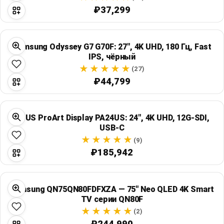
₽37,299
Samsung Odyssey G7 G70F: 27", 4K UHD, 180 Гц, Fast
IPS, чёрный
(27)
₽44,799
ASUS ProArt Display PA24US: 24", 4K UHD, 12G-SDI,
USB-C
(9)
₽185,942
Samsung QN75QN80FDFXZA — 75" Neo QLED 4K Smart
TV серии QN80F
(2)
₽244,990