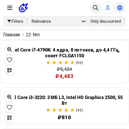
Filters
Only discounted
×
Главная
>
22-Nm
Menu
Intel Core i7-4790K: 4 ядра, 8 потоков, до 4,4 ГГц,
сокет FCLGA1150
Home
(50)
₽5,434
Search
₽4,483
Price Drops
Intel Core i3-3220: 3 МБ L3, Intel HD Graphics 2500, 55
Categories
Вт
(45)
Brands
₽810