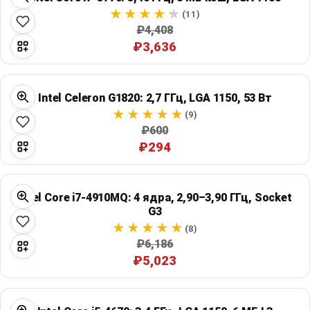
(11)
₽4,408
₽3,636
Intel Celeron G1820: 2,7 ГГц, LGA 1150, 53 Вт
(9)
₽600
₽294
Intel Core i7-4910MQ: 4 ядра, 2,90–3,90 ГГц, Socket
G3
(8)
₽6,186
₽5,023