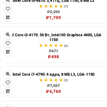
Intel Core i5-4670: 3,4 ГГц, LGA 1150, 6 МБ L3
(7)
₽2,204
₽1,709
Intel Core i3-4170: 54 Вт, Intel HD Graphics 4400, LGA
1150
(6)
₽671
₽498
Intel Core i7-4790: 4 ядра, 8 МБ L3, LGA-1150
(2)
₽7,037
₽4,760